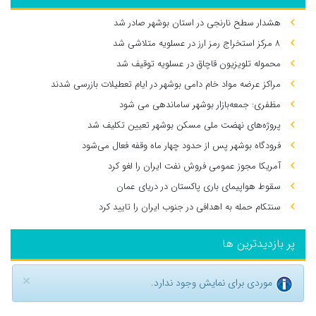
هشدار سطح نارنجی در استان بوشهر صادر شد
۸ مرکز استخراج رمز ارز در عسلویه متلاشی شد
محموله تلویزیون قاچاق در عسلویه توقیف شد
مراکز عرضه مواد خام دامی بوشهر در ایام تعطیلات بازرسی شدند
مظفری: جمعه‌بازار بوشهر ساماندهی می‌ شود
پروژه‌های نهضت ملی مسکن بوشهر تعیین تکلیف شد
فرودگاه بوشهر پس از حدود چهار ماه وقفه فعال می‌شود
آمریکا مجوز عمومی فروش نفت ایران را لغو کرد
سقوط هواپیمای باری پاکستان در دریای عمان
سنتکام حمله به اهدافی در جنوب ایران را تایید کرد
پر بازدیدترین ها
×
موردی برای نمایش وجود ندارد.