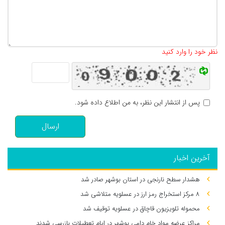
تعداد کاراکتر باقیمانده
:
500
نظر خود را وارد کنید
پس از انتشار این نظر، به من اطلاع داده شود.
ارسال
آخرین اخبار
هشدار سطح نارنجی در استان بوشهر صادر شد
۸ مرکز استخراج رمز ارز در عسلویه متلاشی شد
محموله تلویزیون قاچاق در عسلویه توقیف شد
مراکز عرضه مواد خام دامی بوشهر در ایام تعطیلات بازرسی شدند