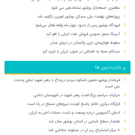
مظفری: جمعه‌بازار بوشهر ساماندهی می‌ شود
پروژه‌های نهضت ملی مسکن بوشهر تعیین تکلیف شد
فرودگاه بوشهر پس از حدود چهار ماه وقفه فعال می‌شود
آمریکا مجوز عمومی فروش نفت ایران را لغو کرد
سقوط هواپیمای باری پاکستان در دریای عمان
سنتکام حمله به اهدافی در جنوب ایران را تایید کرد
پر بازدیدترین ها
فرماندار بوشهر:حضور باشکوه مردم در وداع با رهبر شهید تجلی وحدت
ملی است
جزئیات مراسم بزرگداشت رهبر شهید در شهرستان دشتی
قرارگاه مرکزی خاتم: پاسخ کوبنده نیروهای مسلح در راه است
ادعای آکسیوس درباره وسعت و شدت حملات اخیر به ایران
هشدار سطح نارنجی در استان بوشهر صادر شد
۸ مرکز استخراج رمز ارز در عسلویه متلاشی شد