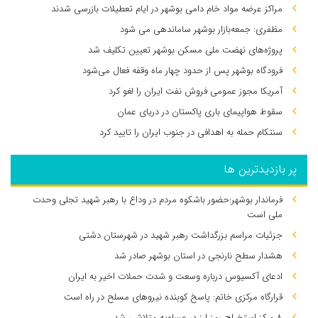
مراکز عرضه مواد خام دامی بوشهر در ایام تعطیلات بازرسی شدند
مظفری: جمعه‌بازار بوشهر ساماندهی می‌ شود
پروژه‌های نهضت ملی مسکن بوشهر تعیین تکلیف شد
فرودگاه بوشهر پس از حدود چهار ماه وقفه فعال می‌شود
آمریکا مجوز عمومی فروش نفت ایران را لغو کرد
سقوط هواپیمای باری پاکستان در دریای عمان
سنتکام حمله به اهدافی در جنوب ایران را تایید کرد
پر بازدیدترین ها
فرماندار بوشهر:حضور باشکوه مردم در وداع با رهبر شهید تجلی وحدت
ملی است
جزئیات مراسم بزرگداشت رهبر شهید در شهرستان دشتی
هشدار سطح نارنجی در استان بوشهر صادر شد
ادعای آکسیوس درباره وسعت و شدت حملات اخیر به ایران
قرارگاه مرکزی خاتم: پاسخ کوبنده نیروهای مسلح در راه است
۸ مرکز استخراج رمز ارز در عسلویه متلاشی شد