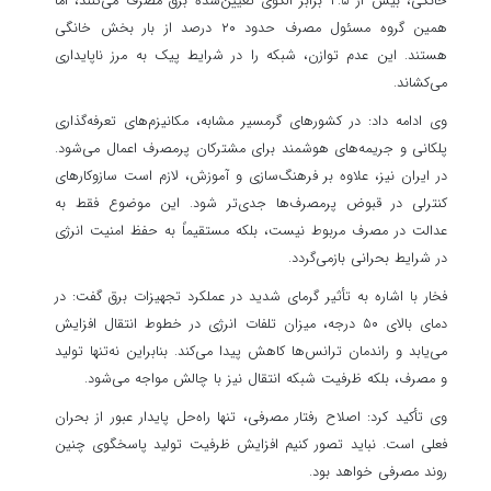
خانگی، بیش از ۲.۵ برابر الگوی تعیین‌شده برق مصرف می‌کنند، اما
همین گروه مسئول مصرف حدود ۲۰ درصد از بار بخش خانگی
هستند. این عدم توازن، شبکه را در شرایط پیک به مرز ناپایداری
می‌کشاند.
وی ادامه داد: در کشورهای گرمسیر مشابه، مکانیزم‌های تعرفه‌گذاری
پلکانی و جریمه‌های هوشمند برای مشترکان پرمصرف اعمال می‌شود.
در ایران نیز، علاوه بر فرهنگ‌سازی و آموزش، لازم است سازوکارهای
کنترلی در قبوض پرمصرف‌ها جدی‌تر شود. این موضوع فقط به
عدالت در مصرف مربوط نیست، بلکه مستقیماً به حفظ امنیت انرژی
در شرایط بحرانی بازمی‌گردد.
فخار با اشاره به تأثیر گرمای شدید در عملکرد تجهیزات برق گفت: در
دمای بالای ۵۰ درجه، میزان تلفات انرژی در خطوط انتقال افزایش
می‌یابد و راندمان ترانس‌ها کاهش پیدا می‌کند. بنابراین نه‌تنها تولید
و مصرف، بلکه ظرفیت شبکه انتقال نیز با چالش مواجه می‌شود.
وی تأکید کرد: اصلاح رفتار مصرفی، تنها راه‌حل پایدار عبور از بحران
فعلی است. نباید تصور کنیم افزایش ظرفیت تولید پاسخگوی چنین
روند مصرفی خواهد بود.