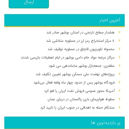
ارسال
آخرین اخبار
هشدار سطح نارنجی در استان بوشهر صادر شد
۸ مرکز استخراج رمز ارز در عسلویه متلاشی شد
محموله تلویزیون قاچاق در عسلویه توقیف شد
مراکز عرضه مواد خام دامی بوشهر در ایام تعطیلات بازرسی شدند
مظفری: جمعه‌بازار بوشهر ساماندهی می‌ شود
پروژه‌های نهضت ملی مسکن بوشهر تعیین تکلیف شد
فرودگاه بوشهر پس از حدود چهار ماه وقفه فعال می‌شود
آمریکا مجوز عمومی فروش نفت ایران را لغو کرد
سقوط هواپیمای باری پاکستان در دریای عمان
سنتکام حمله به اهدافی در جنوب ایران را تایید کرد
پر بازدیدترین ها