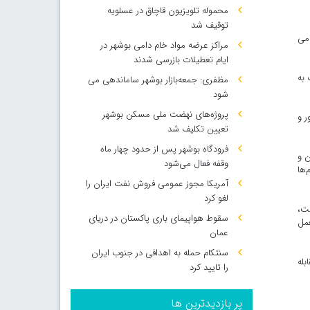
محموله تلویزیون قاچاق در عسلویه
توقیف شد
ارویی نظامی
مراکز عرضه مواد خام دامی بوشهر در
ایام تعطیلات بازرسی شدند
 به
مظفری: جمعه‌بازار بوشهر ساماندهی می‌
شود
پروژه‌های نهضت ملی مسکن بوشهر
ر و
تعیین تکلیف شد
فرودگاه بوشهر پس از حدود چهار ماه
ن و
وقفه فعال می‌شود
‌ها
آمریکا مجوز عمومی فروش نفت ایران را
لغو کرد
ست،
سقوط هواپیمای باری پاکستان در دریای
عمل
عمان
سنتکام حمله به اهدافی در جنوب ایران
بله
را تایید کرد
پر بازدیدترین ها