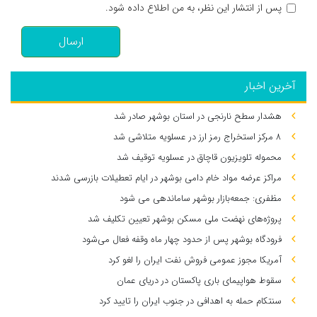
پس از انتشار این نظر، به من اطلاع داده شود.
ارسال
آخرین اخبار
هشدار سطح نارنجی در استان بوشهر صادر شد
۸ مرکز استخراج رمز ارز در عسلویه متلاشی شد
محموله تلویزیون قاچاق در عسلویه توقیف شد
مراکز عرضه مواد خام دامی بوشهر در ایام تعطیلات بازرسی شدند
مظفری: جمعه‌بازار بوشهر ساماندهی می‌ شود
پروژه‌های نهضت ملی مسکن بوشهر تعیین تکلیف شد
فرودگاه بوشهر پس از حدود چهار ماه وقفه فعال می‌شود
آمریکا مجوز عمومی فروش نفت ایران را لغو کرد
سقوط هواپیمای باری پاکستان در دریای عمان
سنتکام حمله به اهدافی در جنوب ایران را تایید کرد