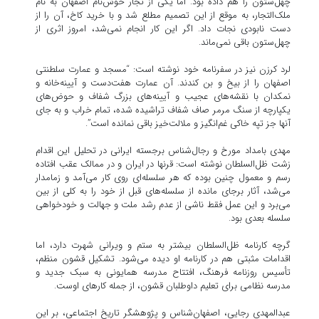
چهل‌ستون را هم داده بود. اما یکی از تجار خوش‌نام اصفهان به نام
ملک‌التجار، به موقع از این تصمیم مطلع شد و با خرید کاخ، آن را از
دست نابودی نجات داد. اگر این کار انجام نمی‌شد، امروز اثری از
چهل‌ستون باقی نمی‌ماند.
لرد کرزن نیز در سفرنامه خود نوشته است: “مسجد و عمارت سلطنتی
اصفهان را از بیخ و بن کندند. آن عمارت هفت‌دست و آیینه‌خانه و
نمکدان با نقشه‌های عجیب و آیینه‌های بزرگ شفاف و حوض‌های
یکپارچه از سنگ مرمر صاف شفاف تراشیده شده، تمام خراب و به جای
آنها جز تپه خاکی غم‌انگیز و ملالت‌خیز باقی نمانده است”.
مهدی بامداد مورخ و رجال‌شناس برجسته ایرانی در تحلیل این اقدام
زشت ظل‌السلطان نوشته‌ است: قرنها در ایران و در ممالک عقب افتاده
رسم و معمول چنین بوده که هر سلسله‌ای روی کار می‌آمد و زمامدار
می‌شد، آثار برجای مانده از سلسله‌های قبل از خود را به کلی از بین
می‌برد و این عمل فقط ناشی از عدم رشد ملت و جهالت و خودخواهی
سلسله بعدی بود.
گرچه کارنامه ظل‌السلطان بیشتر به ستم و ویرانی شهرت دارد، اما
اقدامات مثبتی هم در کارنامه او دیده می‌شود. تشکیل قشون منظم،
تأسیس روزنامه فرهنگ، افتتاح مدرسه همایونی به سبک جدید و
مدرسه نظامی برای تعلیم داوطلبان قشون، از جمله کارهای اوست.
عبدالمهدی رجایی، اصفهان‌شناس و پژوهشگر تاریخ اجتماعی، بر این