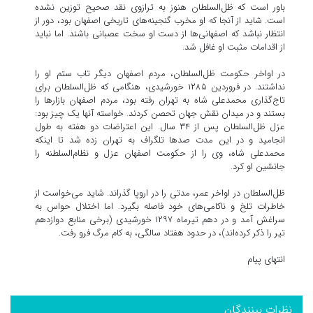
باور است که ظل‌السلطان هنوز به ترازوی نقد صحیح توزین نشده
است. شاید از آنجا که او مخرب گنجینه‌های تاریخی اصفهان بود، دور از
انتظار نباشد که اصفهانی‌ها از دست او سخت عصبانی باشند. اما نباید
از اقدامات مثبت او غافل شد.
در اواخر حکومت ظل‌السلطان، مردم اصفهان دیگر تاب ستم او را
نداشتند. در فروردین ۱۲۸۵ خورشیدی، هنگامی که ظل‌السلطان برای
تاج‌گذاری محمدعلی شاه به تهران رفته بود، مردم اصفهان بازارها را
بستند و در میدان نقش جهان تحصن کردند. خواسته آنها یک چیز بود:
عزل ظل‌السلطان پس از ۳۴ سال. این اعتراضات دو هفته به طول
انجامید و در این مدت صدها تلگراف به تهران زده شد تا اینکه
محمدعلی شاه، وی را از حکومت اصفهان عزل و نظام‌السلطنه را
جانشین او کرد.
ظل‌السلطان در اواخر عمر، مدتی را در اروپا گذراند. شاید می‌خواست از
خاطرات تلخ و ناکامی‌های خود فاصله بگیرد. اما اختلال حواس به
سراغش آمد و در دهم تیرماه ۱۲۹۷ خورشیدی (برخی منابع دوازدهم
تیر را ذکر کرده‌اند)، در حدود هفتاد سالگی، به کام مرگ فرو رفت.
انتهای پیام
نظرات بینندگان