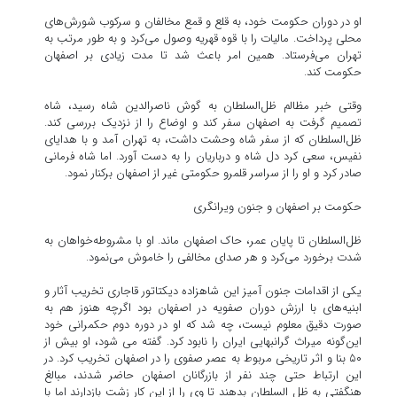
او در دوران حکومت خود، به قلع و قمع مخالفان و سرکوب شورش‌های
محلی پرداخت. مالیات را با قوه قهریه وصول می‌کرد و به طور مرتب به
تهران می‌فرستاد. همین امر باعث شد تا مدت زیادی بر اصفهان
حکومت کند.
وقتی خبر مظالم ظل‌السلطان به گوش ناصرالدین شاه رسید، شاه
تصمیم گرفت به اصفهان سفر کند و اوضاع را از نزدیک بررسی کند.
ظل‌السلطان که از سفر شاه وحشت داشت، به تهران آمد و با هدایای
نفیس، سعی کرد دل شاه و درباریان را به دست آورد. اما شاه فرمانی
صادر کرد و او را از سراسر قلمرو حکومتی غیر از اصفهان برکنار نمود.
حکومت بر اصفهان و جنون ویرانگری
ظل‌السلطان تا پایان عمر، حاک اصفهان ماند. او با مشروطه‌خواهان به
شدت برخورد می‌کرد و هر صدای مخالفی را خاموش می‌نمود.
یکی از اقدامات جنون آمیز این شاهزاده دیکتاتور قاجاری تخریب آثار و
ابنیه‌های با ارزش دوران صفویه در اصفهان بود اگرچه هنوز هم به
صورت دقیق معلوم نیست، چه شد که او در دوره دوم حکمرانی خود
این‌گونه میراث گرانبهایی ایران را نابود کرد. گفته می شود، او بیش از
۵۰ بنا و اثر تاریخی مربوط به عصر صفوی را در اصفهان تخریب کرد. در
این ارتباط حتی چند نفر از بازرگانان اصفهان حاضر شدند، مبالغ
هنگفتی به ظل السلطان بدهند تا وی را از این کار زشت بازدارند اما با