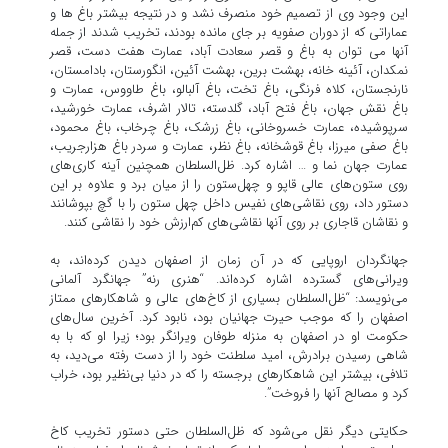
این وجود وی از تصمیم خود منصرف نشد و در نتیجه بیشتر باغ ها و
عماراتی که از دوران صفویه بر جای مانده بودند، تخریب شدند از جمله
آنها می توان به باغ و قصر سعادت آباد، عمارت هفت دست، قصر
نمکدان، آئینه خانه، بهشت برین، بهشت آئین، انگورستان، بادامستان،
نارنجستان، کلاه فرنگی، باغ تخت، باغ آلبالو، باغ طاووس، عمارت و
باغ نقش جهان، باغ فتح آباد، گلدسته، تالار اشرف، عمارت خورشید،
سرپوشیده، عمارت خسروخانی، باغ زرشک، باغ چرخاب، باغ محمود،
باغ صفی میرزا، باغ قوشخانه، باغ نظر، عمارت و سردر باغ هزارجریب،
عمارت جهان نما و … اشاره کرد. ظل‌السلطان همچنین آینه کاری‌های
روی ستون‌های عالی قاپو و چهل‌ستون را از میان برد و علاوه بر این
دستور داد، روی نقاشی‌های نفیس داخل چهل ستون را با گچ بپوشانند
و نقاشان قاجاری بر روی آنها نقاشی‌های کم‌ارزش خود را نقاشی کنند.
جهانگردان اروپایی که در آن زمان از اصفهان دیدن کرده‌اند، به
ویرانی‌های گسترده اشاره کرده‌اند. “هنری رنه” جهانگرد آلمانی
می‌نویسد: “ظل‌السلطان بسیاری از کاخ‌های عالی و شاهکارهای ممتاز
اصفهان را که موجب حیرت جهانیان بود، نابود کرد. آخرین سال‌های
حکومت او در اصفهان به منزله طوفان ویرانگر بود؛ زیرا او که با به
شاهی رسیدن برادرش، امید سلطنت خود را از دست رفته می‌دید، به
تلافی، بیشتر این شاهکارهای برجسته را که در دنیا بی‌نظیر بود، خراب
کرد و مصالح آنها را فروخت”.
حکایتی دیگر نقل می‌شود که ظل‌السلطان حتی دستور تخریب کاخ