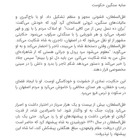
سایه سنگین حکومت
ظل‌السلطان، قشونی مجهز و منظم تشکیل داد. او با باج‌گیری و
مالیات‌های سنگین، ثروتی افسانه‌ای گرد آورد که خودش می‌گفت:
“برای ده نسل پس از من کافی است!”. او املاک مردم را با زور و قهر
تصرف می‌کرد و هر شورشی را با سنگدلی سرکوب می‌نمود. حکایتی
مشهور از او نقل می‌شود که در اصفهان، تاجری به شاه شکایت می‌کند.
ظل‌السلطان وقتی دستخط شاه را می‌بیند، تاجر را احضار می‌کند و به او
می‌گوید: “معلوم می‌شود مرد پردل و جراتی هستی که از شاهزاده‌ای
مثل من به شاه شکایت می‌کنی. من باید دل تو را ببینم!” سپس جلاد
را خبر می‌کند و دستور می‌دهد شکم تاجر را بدرد و دلش را در سینی
مخصوصی قرار دهند.
این حکایت، نمادی از خشونت و خودکامگی اوست. او با ایجاد فضای
رعب و خفقان، هر صدای مخالفی را خاموش می‌کرد و مردم اصفهان را
در سکوت و ترس فرو می‌برد.
ظل‌السلطان، بیش از بیست و یک هزار سرباز در اختیار داشت و اصرار
می‌کرد وزارت جنگ به او واگذار شود. اما ناصرالدین شاه، از قدرت
گرفتن او هراس داشت و پیشنهادهای او را رد می‌کرد. حتی یک بار،
ظل‌السلطان در سال ۱۲۶۱ خورشیدی به شاه پیشنهاد کرد که حاضر است
در ازای دریافت مقام ولیعهدی، مبلغ هنگفتی پیشکش کند، اما شاه این
پیشنهاد را نپذیرفت.