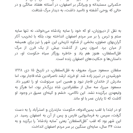
حکمرانی مستبدانه و ویرانگر بر اصفهان، در آستانه هفتاد سالگی و در
حالی که روحی آشفته و ناامید داشت، به دیدار مرگ شتافت.
به نقل از دیروزبان، او که خود را سایه پادشاه می‌خواند، نه تنها سایه
ستم و ترس را بر سر مردم اصفهان انداخته بود، بلکه با تخریب آثار
گران‌بهای صفوی، بخشی از شکوه تاریخی این شهر را نیز برای همیشه
از میان برد. امروز، پس از گذشت بیش از یک قرن از مرگ
ظل‌السلطان، هنوز هم یاد و خاطره روزگار سیاه حکومت او، در
داستان‌ها و حکایت‌های اصفهان زنده است.
سلطان مسعود میرزا، معروف به ظل‌السلطان، در تاریخ ۱۵ دی ۱۲۲۸
خورشیدی در تبریز زاده شد. او فرزند ارشد ناصرالدین شاه قاجار بود، اما
مادرش از خاندان قاجار نبود و همین امر، سرنوشت او را تغییر داد.
مسعود میرزا، سه سال از مظفرالدین شاه بزرگ‌تر بود، اما هرگز به
ولیعهدی برگزیده نشد. این ناکامی، خشم و کینه‌ای عمیق در وجود او
کاشت که تا پایان عمر با او ماند.
او در ابتدا با لقب یمین‌الدوله، حکومت مازندران و استرآباد را به دست
گرفت، سپس به فرمانروایی فارس و پس از آن به اصفهان رسید. در
این شهر بود که لقب “ظل‌السلطان” یعنی “سایه پادشاه” را برگزید و به
مدت ۳۴ سال، سایه‌ای سنگین بر سر مردم اصفهان انداخت.