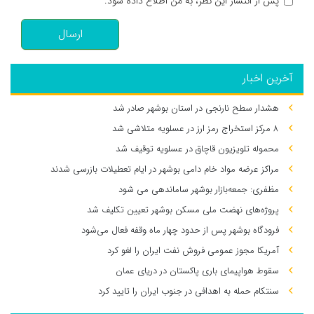
پس از انتشار این نظر، به من اطلاع داده شود.
ارسال
آخرین اخبار
هشدار سطح نارنجی در استان بوشهر صادر شد
۸ مرکز استخراج رمز ارز در عسلویه متلاشی شد
محموله تلویزیون قاچاق در عسلویه توقیف شد
مراکز عرضه مواد خام دامی بوشهر در ایام تعطیلات بازرسی شدند
مظفری: جمعه‌بازار بوشهر ساماندهی می‌ شود
پروژه‌های نهضت ملی مسکن بوشهر تعیین تکلیف شد
فرودگاه بوشهر پس از حدود چهار ماه وقفه فعال می‌شود
آمریکا مجوز عمومی فروش نفت ایران را لغو کرد
سقوط هواپیمای باری پاکستان در دریای عمان
سنتکام حمله به اهدافی در جنوب ایران را تایید کرد