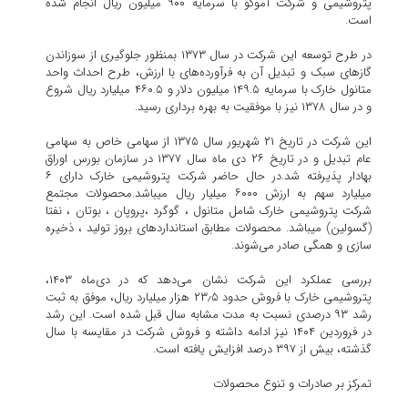
پتروشیمی و شرکت آموکو با سرمایه ۹۰۰ میلیون ریال انجام شده
است.
در طرح توسعه این شرکت در سال ۱۳۷۳ بمنظور جلوگیری از سوزاندن
گازهای سبک و تبدیل آن به فرآورده‌های با ارزش، طرح احداث واحد
متانول خارک با سرمایه ۱۴۹.۵ میلیون دلار و ۴۶۰.۵ میلیارد ریال شروع
و در سال ۱۳۷۸ نیز با موفقیت به بهره برداری رسید.
این شرکت در تاریخ ۲۱ شهریور سال ۱۳۷۵ از سهامی خاص به سهامی
عام تبدیل و در تاریخ ۲۶ دی ماه سال ۱۳۷۷ در سازمان بورس اوراق
بهادار پذیرفته شد.در حال حاضر شرکت پتروشیمی خارک دارای ۶
میلیارد سهم به ارزش ۶۰۰۰ میلیار ریال میباشد.محصولات مجتمع
شرکت پتروشیمی خارک شامل متانول ، گوگرد ،پروپان ، بوتان ، نفتا
(گسولین) میباشد. محصولات مطابق استانداردهای بروز تولید ، ذخیره
سازی و همگی صادر می‌شوند.
بررسی عملکرد این شرکت نشان می‌دهد که در دی‌ماه ۱۴۰۳،
پتروشیمی خارک با فروش حدود ۲۳٫۵ هزار میلیارد ریال، موفق به ثبت
رشد ۹۳ درصدی نسبت به مدت مشابه سال قبل شده است. این رشد
در فروردین ۱۴۰۴ نیز ادامه داشته و فروش شرکت در مقایسه با سال
گذشته، بیش از ۳۹۷ درصد افزایش یافته است.
تمرکز بر صادرات و تنوع محصولات