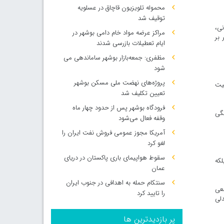
محموله تلویزیون قاچاق در عسلویه
توقیف شد
نی،
مراکز عرضه مواد خام دامی بوشهر در
بر
ایام تعطیلات بازرسی شدند
مظفری: جمعه‌بازار بوشهر ساماندهی می‌
شود
پروژه‌های نهضت ملی مسکن بوشهر
لیت
تعیین تکلیف شد
فرودگاه بوشهر پس از حدود چهار ماه
تگی
وقفه فعال می‌شود
آمریکا مجوز عمومی فروش نفت ایران را
لغو کرد
سقوط هواپیمای باری پاکستان در دریای
لکه
عمان
سنتکام حمله به اهدافی در جنوب ایران
معی
را تایید کرد
دلی
پر بازدیدترین ها