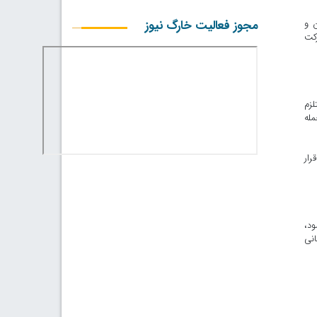
ن و
مجوز فعالیت خارگ نیوز
رکت
لزم
مله
رار
ود،
نی