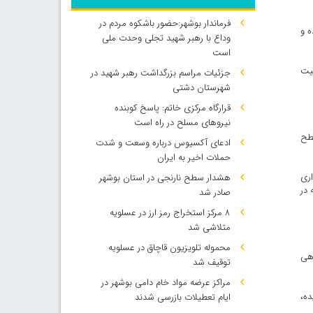
فرماندار بوشهر:حضور باشکوه مردم در
ه و
وداع با رهبر شهید تجلی وحدت ملی
است
لیت
جزئیات مراسم بزرگداشت رهبر شهید در
شهرستان دشتی
قرارگاه مرکزی خاتم: پاسخ کوبنده
نیروهای مسلح در راه است
سطح
ادعای آکسیوس درباره وسعت و شدت
حملات اخیر به ایران
اری
هشدار سطح نارنجی در استان بوشهر
 در
صادر شد
۸ مرکز استخراج رمز ارز در عسلویه
متلاشی شد
محموله تلویزیون قاچاق در عسلویه
هی
توقیف شد
مراکز عرضه مواد خام دامی بوشهر در
ه،
ایام تعطیلات بازرسی شدند