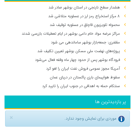
هشدار سطح نارنجی در استان بوشهر صادر شد
۸ مرکز استخراج رمز ارز در عسلویه متلاشی شد
محموله تلویزیون قاچاق در عسلویه توقیف شد
مراکز عرضه مواد خام دامی بوشهر در ایام تعطیلات بازرسی شدند
مظفری: جمعه‌بازار بوشهر ساماندهی می‌ شود
پروژه‌های نهضت ملی مسکن بوشهر تعیین تکلیف شد
فرودگاه بوشهر پس از حدود چهار ماه وقفه فعال می‌شود
آمریکا مجوز عمومی فروش نفت ایران را لغو کرد
سقوط هواپیمای باری پاکستان در دریای عمان
سنتکام حمله به اهدافی در جنوب ایران را تایید کرد
پر بازدیدترین ها
×
موردی برای نمایش وجود ندارد.