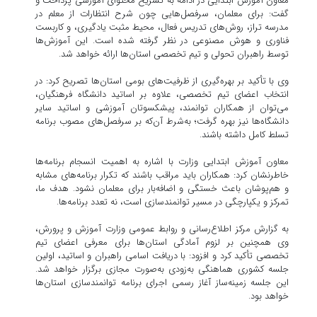
معاون آموزش ابتدایی در ادامه به تشریح محتوای آموزشی پرداخت و
گفت: برای معلمان، سرفصل‌هایی چون شرح انتظارات از معلم در
مدرسه تراز، روش‌های تدریس فعال، محیط مثبت یادگیری، و کاربست
فناوری و هوش مصنوعی در نظر گرفته شده است. این آموزش‌ها
توسط راهبران تحولی و تیم تخصصی استان‌ها ارائه خواهد شد.
وی با تأکید بر بهره‌گیری از ظرفیت‌های بومی استان‌ها تصریح کرد: در
انتخاب اعضای تیم تخصصی، علاوه بر اساتید دانشگاه فرهنگیان،
می‌توان از همکاران توانمند، پیشکسوتان آموزشی و اساتید سایر
دانشگاه‌ها نیز بهره گرفت؛ به‌شرط آن‌که بر سرفصل‌های مصوب برنامه
تسلط کامل داشته باشند.
معاون آموزش ابتدایی وزارت با اشاره به اهمیت انسجام برنامه‌ها
خاطرنشان کرد: همکاران باید مراقب باشند که تکرار برنامه‌های مشابه
و هم‌پوشان باعث خستگی و اضافه‌بار برای معلمان نشود. هدف ما،
تمرکز و یکپارچگی در مسیر توانمندسازی است، نه تعدد برنامه‌ها.
به گزارش مرکز اطلاع‌رسانی و روابط عمومی وزارت آموزش و پرورش،
وی همچنین بر لزوم آمادگی استان‌ها برای معرفی اعضای تیم
تخصصی تأکید کرد و افزود: با دریافت اسامی راهبران و اساتید، اولین
جلسه کشوری هماهنگی به‌زودی به‌صورت مجازی برگزار خواهد شد.
این جلسه زمینه‌ساز آغاز رسمی اجرای برنامه توانمندسازی استان‌ها
خواهد بود.