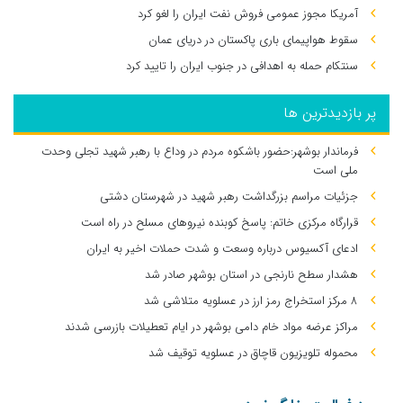
آمریکا مجوز عمومی فروش نفت ایران را لغو کرد
سقوط هواپیمای باری پاکستان در دریای عمان
سنتکام حمله به اهدافی در جنوب ایران را تایید کرد
پر بازدیدترین ها
فرماندار بوشهر:حضور باشکوه مردم در وداع با رهبر شهید تجلی وحدت
ملی است
جزئیات مراسم بزرگداشت رهبر شهید در شهرستان دشتی
قرارگاه مرکزی خاتم: پاسخ کوبنده نیروهای مسلح در راه است
ادعای آکسیوس درباره وسعت و شدت حملات اخیر به ایران
هشدار سطح نارنجی در استان بوشهر صادر شد
۸ مرکز استخراج رمز ارز در عسلویه متلاشی شد
مراکز عرضه مواد خام دامی بوشهر در ایام تعطیلات بازرسی شدند
محموله تلویزیون قاچاق در عسلویه توقیف شد