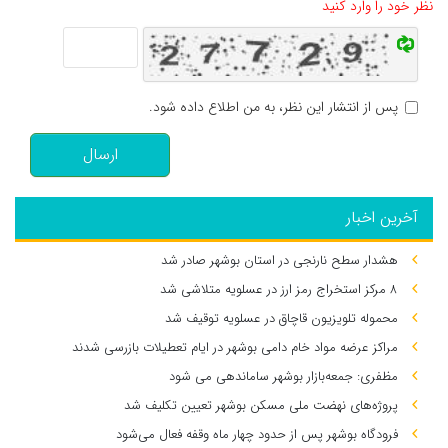
نظر خود را وارد کنید
پس از انتشار این نظر، به من اطلاع داده شود.
ارسال
آخرین اخبار
هشدار سطح نارنجی در استان بوشهر صادر شد
۸ مرکز استخراج رمز ارز در عسلویه متلاشی شد
محموله تلویزیون قاچاق در عسلویه توقیف شد
مراکز عرضه مواد خام دامی بوشهر در ایام تعطیلات بازرسی شدند
مظفری: جمعه‌بازار بوشهر ساماندهی می‌ شود
پروژه‌های نهضت ملی مسکن بوشهر تعیین تکلیف شد
فرودگاه بوشهر پس از حدود چهار ماه وقفه فعال می‌شود