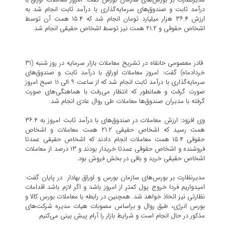
درآمد ثابت و صندوق‌های سرمایه‌گذاری با درآمد ثابت انجام شد به
ارزش ۳۶.۴ هزار میلیارد تومان انجام شد که ۱۵.۴ همت آن توسط
اشخاص حقوقی و ۲۱.۲ همت نیز توسط اشخاص حقیقی انجام شد.
قادر معصومی خانقاه در تشریح معاملات بازار سرمایه در روز شنبه (۳۱
خردادماه) گفت: امروز معاملات اوراق با درآمد ثابت و صندوق‌های
سرمایه‌گذاری با درآمد ثابت انجام شد که از ساعت ۹ الی ۱۱ صبح امروز
صورت گرفت و همانطور که انتظار می‌رفت با هماهنگی‌های صورت
گرفته با مدیران صندوق‌ها معاملات طی روال عادی انجام شد.
وی افزود: ارزش معاملات در صندوق‌های با درآمد ثابت امروز به ۳۶.۴
همت رسید که اشخاص حقیقی ۲۱.۲ همت معاملات و اشخاص
حقوقی ۱۵.۴ همت معاملات انجام دادند که اشخاص حقیقی عمدتا
فروشنده و اشخاص حقوقی عمدتا خریدار بودند و ۱۳ درصد از معاملات
اشخاص حقیقی خرید و باقی در بخش فروش بود.
مدیرنظارت بر بورس‌های سازمان بورس و اوراق بهادار در پایان گفت:
امیدواریم فردا خروج پول کمتر از امروز باشد و اگر لازم باشد اقدامات
نظارتی نیز اتخاذ خواهد شد. همچنین در رابطه با معاملات بورس کالا و
بورس انرژی، طبق روال و براساس مصوبات هیات مدیره شرکت‌های
مذکور در حال انجام است و شرایط بازار را آرام پیش بینی می‌کنیم.