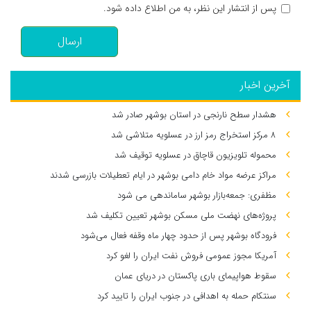
پس از انتشار این نظر، به من اطلاع داده شود.
ارسال
آخرین اخبار
هشدار سطح نارنجی در استان بوشهر صادر شد
۸ مرکز استخراج رمز ارز در عسلویه متلاشی شد
محموله تلویزیون قاچاق در عسلویه توقیف شد
مراکز عرضه مواد خام دامی بوشهر در ایام تعطیلات بازرسی شدند
مظفری: جمعه‌بازار بوشهر ساماندهی می‌ شود
پروژه‌های نهضت ملی مسکن بوشهر تعیین تکلیف شد
فرودگاه بوشهر پس از حدود چهار ماه وقفه فعال می‌شود
آمریکا مجوز عمومی فروش نفت ایران را لغو کرد
سقوط هواپیمای باری پاکستان در دریای عمان
سنتکام حمله به اهدافی در جنوب ایران را تایید کرد