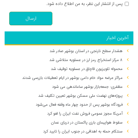
پس از انتشار این نظر، به من اطلاع داده شود.
ارسال
آخرین اخبار
هشدار سطح نارنجی در استان بوشهر صادر شد
۸ مرکز استخراج رمز ارز در عسلویه متلاشی شد
محموله تلویزیون قاچاق در عسلویه توقیف شد
مراکز عرضه مواد خام دامی بوشهر در ایام تعطیلات بازرسی شدند
مظفری: جمعه‌بازار بوشهر ساماندهی می‌ شود
پروژه‌های نهضت ملی مسکن بوشهر تعیین تکلیف شد
فرودگاه بوشهر پس از حدود چهار ماه وقفه فعال می‌شود
آمریکا مجوز عمومی فروش نفت ایران را لغو کرد
سقوط هواپیمای باری پاکستان در دریای عمان
سنتکام حمله به اهدافی در جنوب ایران را تایید کرد