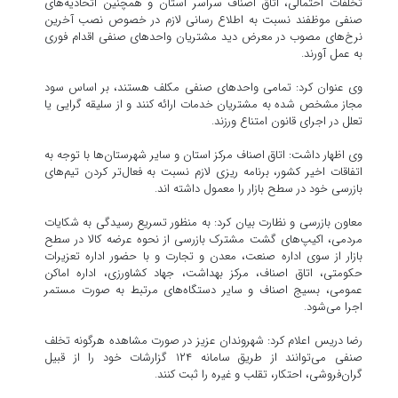
تخلفات احتمالی، اتاق اصناف سراسر استان و همچنین اتحادیه‌های
صنفی موظفند نسبت به اطلاع رسانی لازم در خصوص نصب آخرین
نرخ‌های مصوب در معرض دید مشتریان واحدهای صنفی اقدام فوری
به عمل آورند.
وی عنوان کرد: تمامی واحدهای صنفی مکلف هستند، بر اساس سود
مجاز مشخص شده به مشتریان خدمات ارائه کنند و از سلیقه گرایی یا
تعلل در اجرای قانون امتناع ورزند.
وی اظهار داشت: اتاق اصناف مرکز استان و سایر شهرستان‌ها با توجه به
اتفاقات اخیر کشور، برنامه ریزی لازم نسبت به فعال‌تر کردن تیم‌های
بازرسی خود در سطح بازار را معمول داشته اند.
معاون بازرسی و نظارت بیان کرد: به منظور تسریع رسیدگی به شکایات
مردمی، اکیپ‌های گشت مشترک بازرسی از نحوه عرضه کالا در سطح
بازار از سوی اداره صنعت، معدن و تجارت و با حضور اداره تعزیرات
حکومتی، اتاق اصناف، مرکز بهداشت، جهاد کشاورزی، اداره اماکن
عمومی، بسیج اصناف و سایر دستگاه‌های مرتبط به صورت مستمر
اجرا می‌شود.
رضا دریس اعلام کرد: شهروندان عزیز در صورت مشاهده هرگونه تخلف
صنفی می‌توانند از طریق سامانه ۱۲۴ گزارشات خود را از قبیل
گران‌فروشی، احتکار، تقلب و غیره را ثبت کنند.