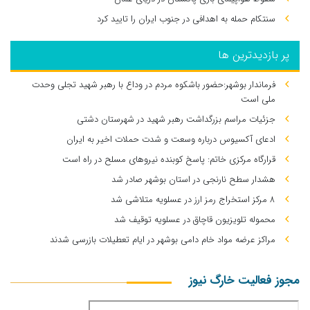
سنتکام حمله به اهدافی در جنوب ایران را تایید کرد
پر بازدیدترین ها
فرماندار بوشهر:حضور باشکوه مردم در وداع با رهبر شهید تجلی وحدت
ملی است
جزئیات مراسم بزرگداشت رهبر شهید در شهرستان دشتی
ادعای آکسیوس درباره وسعت و شدت حملات اخیر به ایران
قرارگاه مرکزی خاتم: پاسخ کوبنده نیروهای مسلح در راه است
هشدار سطح نارنجی در استان بوشهر صادر شد
۸ مرکز استخراج رمز ارز در عسلویه متلاشی شد
محموله تلویزیون قاچاق در عسلویه توقیف شد
مراکز عرضه مواد خام دامی بوشهر در ایام تعطیلات بازرسی شدند
مجوز فعالیت خارگ نیوز