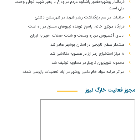
فرماندار بوشهر:حضور باشکوه مردم در وداع با رهبر شهید تجلی وحدت
ملی است
جزئیات مراسم بزرگداشت رهبر شهید در شهرستان دشتی
قرارگاه مرکزی خاتم: پاسخ کوبنده نیروهای مسلح در راه است
ادعای آکسیوس درباره وسعت و شدت حملات اخیر به ایران
هشدار سطح نارنجی در استان بوشهر صادر شد
۸ مرکز استخراج رمز ارز در عسلویه متلاشی شد
محموله تلویزیون قاچاق در عسلویه توقیف شد
مراکز عرضه مواد خام دامی بوشهر در ایام تعطیلات بازرسی شدند
مجوز فعالیت خارگ نیوز