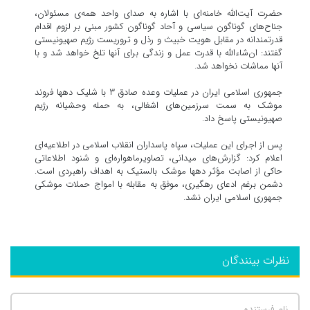
حضرت آیت‌الله خامنه‌ای با اشاره به صدای واحد همه‌ی مسئولان،
جناح‌های گوناگون سیاسی و آحاد گوناگون کشور مبنی بر لزوم اقدام
قدرتمندانه در مقابل هویت خبیث و رذل و تروریست رژیم صهیونیستی
گفتند: ان‌شاءالله با قدرت عمل و زندگی برای آنها تلخ خواهد شد و با
آنها مماشات نخواهد شد.
جمهوری اسلامی ایران در عملیات وعده صادق ۳ با شلیک دهها فروند
موشک‌ به سمت سرزمین‎‌های اشغالی، به حمله وحشیانه رژیم
صهیونیستی پاسخ داد.
پس از اجرای این عملیات، سپاه پاسداران انقلاب اسلامی در اطلاعیه‌ای
اعلام کرد: گزارش‌های میدانی، تصاویرماهواره‌ای و شنود اطلاعاتی
حاکی از اصابت مؤثر دهها موشک بالستیک به اهداف راهبردی است.
دشمن برغم ادعای رهگیری، موفق به مقابله با امواج حملات موشکی
جمهوری اسلامی ایران نشد.
نظرات بینندگان