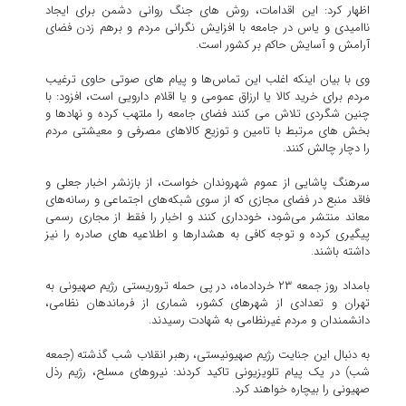
اظهار کرد: این‌ اقدامات، روش های جنگ روانی دشمن برای ایجاد
ناامیدی و یاس در جامعه با افزایش نگرانی مردم و برهم زدن فضای
آرامش و آسایش حاکم بر کشور است.
وی با بیان اینکه اغلب این تماس‌ها و پیام های صوتی حاوی ترغیب
مردم برای خرید کالا یا ارزاق عمومی و یا اقلام دارویی است، افزود: با
چنین شگردی تلاش می کنند فضای جامعه را ملتهب کرده و نهادها و
بخش های مرتبط با تامین و توزیع کالاهای مصرفی و معیشتی مردم
را دچار چالش کنند.
سرهنگ پاشایی از عموم شهروندان خواست، از بازنشر اخبار جعلی و
فاقد منبع در فضای مجازی که از سوی شبکه‌های اجتماعی و رسانه‌های
معاند منتشر می‌شود، خودداری کنند و اخبار را فقط از مجاری رسمی
پیگیری کرده و توجه کافی به هشدارها و اطلاعیه های صادره را نیز
داشته باشند.
بامداد روز جمعه ۲۳ خردادماه، در پی حمله تروریستی رژیم صهیونی به
تهران و تعدادی از شهرهای کشور، شماری از فرماندهان نظامی،
دانشمندان و مردم غیرنظامی به شهادت رسیدند.
به دنبال این جنایت رژیم صهیونیستی، رهبر انقلاب شب گذشته (جمعه
شب) در یک پیام تلویزیونی تاکید کردند: نیروهای مسلح، رژیم رذل
صهیونی را بیچاره خواهند کرد.