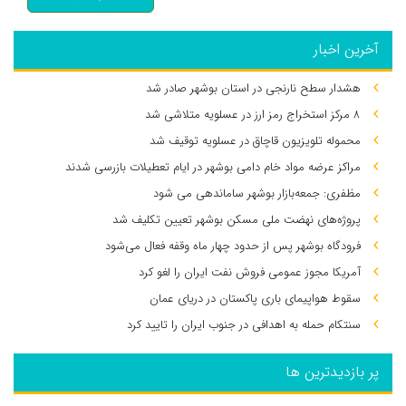
آخرین اخبار
هشدار سطح نارنجی در استان بوشهر صادر شد
۸ مرکز استخراج رمز ارز در عسلویه متلاشی شد
محموله تلویزیون قاچاق در عسلویه توقیف شد
مراکز عرضه مواد خام دامی بوشهر در ایام تعطیلات بازرسی شدند
مظفری: جمعه‌بازار بوشهر ساماندهی می‌ شود
پروژه‌های نهضت ملی مسکن بوشهر تعیین تکلیف شد
فرودگاه بوشهر پس از حدود چهار ماه وقفه فعال می‌شود
آمریکا مجوز عمومی فروش نفت ایران را لغو کرد
سقوط هواپیمای باری پاکستان در دریای عمان
سنتکام حمله به اهدافی در جنوب ایران را تایید کرد
پر بازدیدترین ها