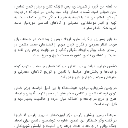
به گفته این گروه از شهروندان، پس از زنگ تلفن و برقرار کردن تماس،
متن صوتی ضبط شده‌ با صدای یک مرد پخش می‌شود که در نهایت
آرامش، اعلام می کند با توجه به شرایط جنگی کشور، حتما نسبت به
تهیه و انبار موادغذایی مصرفی و کالاهای اساسی موردنیاز مانند
شیرخشک اقدام نمایید.
به باور بسیاری از کارشناسان، ایجاد ترس و وحشت در جامعه برای
فریب افکار عمومی و نگران کردن مردم از ترفندهای جدید دشمن در
راستای جنگ روانی، ایجاد نگرانی کاذب و در نهایت برهم زدن نظم و
امنیت و کشاندن فضای کشور به سمت هرج و مرج است.
دشمن در این ترفند روانی، تلاش می کند فضای جامعه را ملتهب کرده
و نهادها و بخش‌های مرتبط با تامین و توزیع کالاهای مصرفی و
معیشتی مردم را دچار چالش جدی کند.
در چنین شرایطی، برخورد هوشمندانه با این قبیل ترفندها برای خنثی
کردن توطئه دشمن و ناکامی بدخواهان در مسیر التهاب آفرینی و ایجاد
هرج و مرج در جامعه و اختلاف میان مردم و حاکمیت بسیار مهم و
قابل توجه است.
سرهنگ رامین پاشایی رئیس مرکز فوریت‌های سایبری پلیس فتا فراجا
در گفت وگو خبرنگار ایرنا ضمن اشاره به ترفندهای دشمن برای ایجاد
جنگ روانی در جامعه با هدف برهم زدن امنیت و آرامش شهروندان،