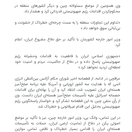
وی همچنین از موضع مسئولانه چین و دیگر کشورهای منطقه در
محکوم‌کردن اقدامات رژیم صهیونیستی قدردانی کرد و هشدار داد:
«تداوم این تجاوزات منطقه را به سمت چرخه‌ای خطرناک از خشونت و
بی‌ثباتی سوق خواهد داد.»
وزیر امور خارجه کشورمان با تأکید بر حق دفاع مشروع ایران، اعلام
کرد:
«جمهوری اسلامی ایران با قاطعیت به اقدامات وحشیانه رژیم
صهیونیستی پاسخ داده و در دفاع از حاکمیت، مردم و امنیت خود
لحظه‌ای تردید نخواهد کرد.»
عراقچی در ادامه، از قطعنامه اخیر شورای حکام آژانس بین‌المللی انرژی
اتمی که با هدایت سه کشور اروپایی و آمریکا علیه برنامه صلح‌آمیز
هسته‌ای ایران تصویب شد، انتقاد کرد و آن را بهانه‌ای برای اقدامات
خصمانه اسرائیل علیه تأسیسات صلح‌آمیز هسته‌ای ایران دانست. وی
از رأی منفی چین به این قطعنامه تشکر کرد و خواستار پاسخگویی رژیم
صهیونیستی به‌دلیل این اقدام غیرقانونی و خطرناک شد.
در این تماس، وانگ یی، وزیر امور خارجه چین، نیز با تأکید بر موضع
اصولی پکن در دفاع از تمامیت ارضی ایران، حملات به تأسیسات
هسته‌ای ایران را اقدامی بسیار خطرناک و ناقض تمامی موازین