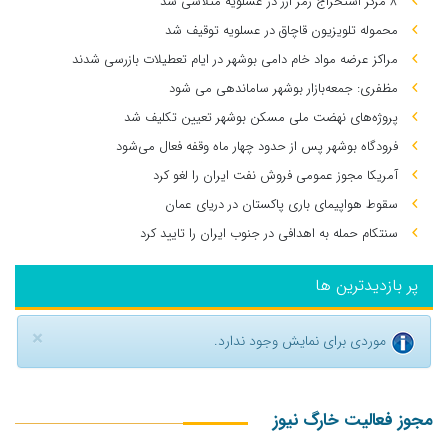
۸ مرکز استخراج رمز ارز در عسلویه متلاشی شد
محموله تلویزیون قاچاق در عسلویه توقیف شد
مراکز عرضه مواد خام دامی بوشهر در ایام تعطیلات بازرسی شدند
مظفری: جمعه‌بازار بوشهر ساماندهی می‌ شود
پروژه‌های نهضت ملی مسکن بوشهر تعیین تکلیف شد
فرودگاه بوشهر پس از حدود چهار ماه وقفه فعال می‌شود
آمریکا مجوز عمومی فروش نفت ایران را لغو کرد
سقوط هواپیمای باری پاکستان در دریای عمان
سنتکام حمله به اهدافی در جنوب ایران را تایید کرد
پر بازدیدترین ها
×
موردی برای نمایش وجود ندارد.
مجوز فعالیت خارگ نیوز