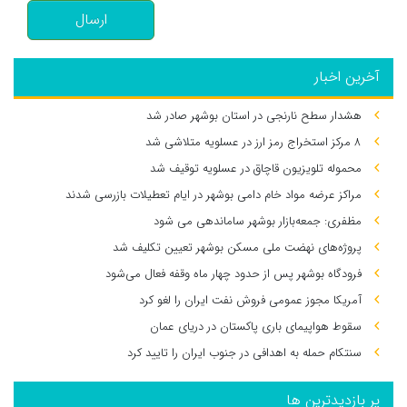
ارسال
آخرین اخبار
هشدار سطح نارنجی در استان بوشهر صادر شد
۸ مرکز استخراج رمز ارز در عسلویه متلاشی شد
محموله تلویزیون قاچاق در عسلویه توقیف شد
مراکز عرضه مواد خام دامی بوشهر در ایام تعطیلات بازرسی شدند
مظفری: جمعه‌بازار بوشهر ساماندهی می‌ شود
پروژه‌های نهضت ملی مسکن بوشهر تعیین تکلیف شد
فرودگاه بوشهر پس از حدود چهار ماه وقفه فعال می‌شود
آمریکا مجوز عمومی فروش نفت ایران را لغو کرد
سقوط هواپیمای باری پاکستان در دریای عمان
سنتکام حمله به اهدافی در جنوب ایران را تایید کرد
پر بازدیدترین ها