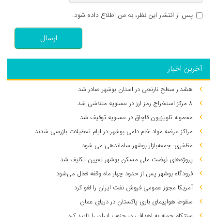
پس از انتشار این نظر، به من اطلاع داده شود.
ارسال
آخرین اخبار
هشدار سطح نارنجی در استان بوشهر صادر شد
۸ مرکز استخراج رمز ارز در عسلویه متلاشی شد
محموله تلویزیون قاچاق در عسلویه توقیف شد
مراکز عرضه مواد خام دامی بوشهر در ایام تعطیلات بازرسی شدند
مظفری: جمعه‌بازار بوشهر ساماندهی می‌ شود
پروژه‌های نهضت ملی مسکن بوشهر تعیین تکلیف شد
فرودگاه بوشهر پس از حدود چهار ماه وقفه فعال می‌شود
آمریکا مجوز عمومی فروش نفت ایران را لغو کرد
سقوط هواپیمای باری پاکستان در دریای عمان
سنتکام حمله به اهدافی در جنوب ایران را تایید کرد