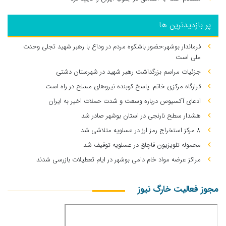
پر بازدیدترین ها
فرماندار بوشهر:حضور باشکوه مردم در وداع با رهبر شهید تجلی وحدت
ملی است
جزئیات مراسم بزرگداشت رهبر شهید در شهرستان دشتی
قرارگاه مرکزی خاتم: پاسخ کوبنده نیروهای مسلح در راه است
ادعای آکسیوس درباره وسعت و شدت حملات اخیر به ایران
هشدار سطح نارنجی در استان بوشهر صادر شد
۸ مرکز استخراج رمز ارز در عسلویه متلاشی شد
محموله تلویزیون قاچاق در عسلویه توقیف شد
مراکز عرضه مواد خام دامی بوشهر در ایام تعطیلات بازرسی شدند
مجوز فعالیت خارگ نیوز