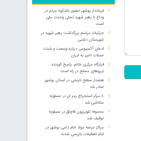
فرماندار بوشهر:حضور باشکوه مردم در
وداع با رهبر شهید تجلی وحدت ملی
است
جزئیات مراسم بزرگداشت رهبر شهید در
شهرستان دشتی
ادعای آکسیوس درباره وسعت و شدت
500
حملات اخیر به ایران
قرارگاه مرکزی خاتم: پاسخ کوبنده
نیروهای مسلح در راه است
هشدار سطح نارنجی در استان بوشهر
صادر شد
۸ مرکز استخراج رمز ارز در عسلویه
متلاشی شد
محموله تلویزیون قاچاق در عسلویه
توقیف شد
مراکز عرضه مواد خام دامی بوشهر در
ایام تعطیلات بازرسی شدند