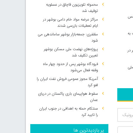
محموله تلویزیون قاچاق در عسلویه
توقیف شد
لس
مراکز عرضه مواد خام دامی بوشهر در
ایام تعطیلات بازرسی شدند
 به
مظفری: جمعه‌بازار بوشهر ساماندهی می‌
شود
پروژه‌های نهضت ملی مسکن بوشهر
هر در
تعیین تکلیف شد
فرودگاه بوشهر پس از حدود چهار ماه
ملی
وقفه فعال می‌شود
آمریکا مجوز عمومی فروش نفت ایران را
لغو کرد
سقوط هواپیمای باری پاکستان در دریای
عمان
سنتکام حمله به اهدافی در جنوب ایران
را تایید کرد
پر بازدیدترین ها