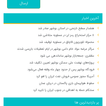
ارسال
آخرین اخبار
هشدار سطح نارنجی در استان بوشهر صادر شد
۸ مرکز استخراج رمز ارز در عسلویه متلاشی شد
محموله تلویزیون قاچاق در عسلویه توقیف شد
مراکز عرضه مواد خام دامی بوشهر در ایام تعطیلات بازرسی شدند
مظفری: جمعه‌بازار بوشهر ساماندهی می‌ شود
پروژه‌های نهضت ملی مسکن بوشهر تعیین تکلیف شد
فرودگاه بوشهر پس از حدود چهار ماه وقفه فعال می‌شود
آمریکا مجوز عمومی فروش نفت ایران را لغو کرد
سقوط هواپیمای باری پاکستان در دریای عمان
سنتکام حمله به اهدافی در جنوب ایران را تایید کرد
پر بازدیدترین ها