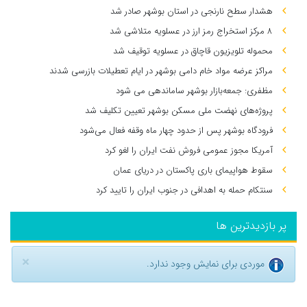
هشدار سطح نارنجی در استان بوشهر صادر شد
۸ مرکز استخراج رمز ارز در عسلویه متلاشی شد
محموله تلویزیون قاچاق در عسلویه توقیف شد
مراکز عرضه مواد خام دامی بوشهر در ایام تعطیلات بازرسی شدند
مظفری: جمعه‌بازار بوشهر ساماندهی می‌ شود
پروژه‌های نهضت ملی مسکن بوشهر تعیین تکلیف شد
فرودگاه بوشهر پس از حدود چهار ماه وقفه فعال می‌شود
آمریکا مجوز عمومی فروش نفت ایران را لغو کرد
سقوط هواپیمای باری پاکستان در دریای عمان
سنتکام حمله به اهدافی در جنوب ایران را تایید کرد
پر بازدیدترین ها
×
موردی برای نمایش وجود ندارد.