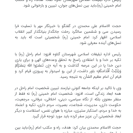
امام خمینی (ره)،باید بین نسل‌های جوان، تبیین و بازخوانی شود.
حجت الاسلام علی محمدی در گفتگو با خبرنگار مهر با تسلیت فرا
رسیدن سی و ششمین سالگرد رحلت جانگداز بنیانگذار کبیر انقلاب
اسلامی اظهار کرد: امام خمینی (ره) شخصیتی است که باید به
نسل‌های آینده معرفی شود.
رئیس اداره تبلیغات اسلامی شهرستان گناوه افزود: امام راحل (ره) با
تکیه بر خدا و با اعتقادی راسخ به تحقق وعده‌های الهی و برای یاری
دین خدا پا در این عرصه گذاشت و به آیه «إِن تَنصُرُوا اللَّهَ یَنصُرْکُمْ
وَیُثَبِّتْ أَقْدَامَکُمْ» باور داشت، از این رو امیدوار به پیروزی قیام کرد و
قیام آن امام عظیم الشأن به نتیجه رسید.
وی با تاکید بر اینکه جامعه کنونی نیازمند تبیین شخصیت امام راحل در
همه ابعاد زندگی است، افزود: شخصیت امام خمینی (ره) نه فقط از
منظر معنوی بلکه از نگاه سیاسی، دینی، اخلاقی، عرفانی، مرجعیت،
حکومت داری، مدیریت، شجاعت، بصیرت، مردم داری، تکیه و اعتماد
به خدا و مردم، استکبار ستیزی، مبارزه با هوای نفس، استقامت و دیگر
ابعاد شخصیتی آن عزیز سفر کرده باید مورد توجه قرار گیرد.
حجت الاسلام محمدی بیان کرد: هدف، راه و مکتب امام (ره)،باید بین