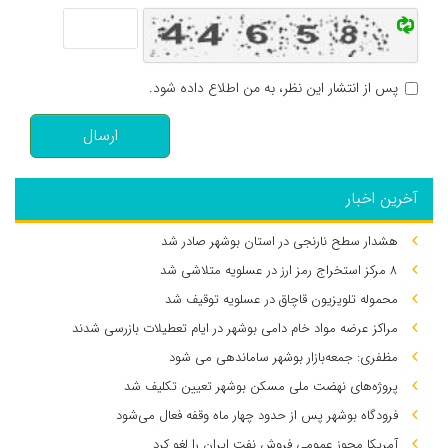
پس از انتشار این نظر، به من اطلاع داده شود.
ارسال
آخرین اخبار
هشدار سطح نارنجی در استان بوشهر صادر شد
۸ مرکز استخراج رمز ارز در عسلویه متلاشی شد
محموله تلویزیون قاچاق در عسلویه توقیف شد
مراکز عرضه مواد خام دامی بوشهر در ایام تعطیلات بازرسی شدند
مظفری: جمعه‌بازار بوشهر ساماندهی می‌ شود
پروژه‌های نهضت ملی مسکن بوشهر تعیین تکلیف شد
فرودگاه بوشهر پس از حدود چهار ماه وقفه فعال می‌شود
آمریکا مجوز عمومی فروش نفت ایران را لغو کرد