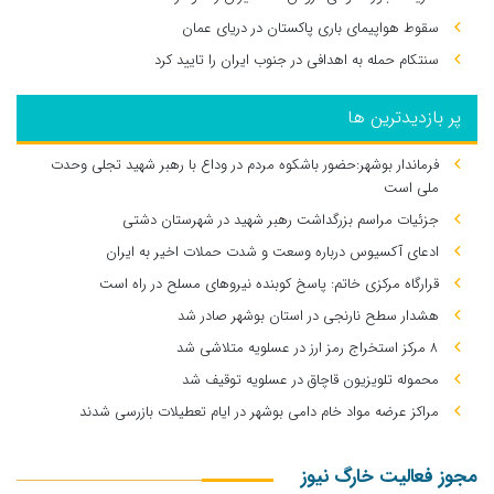
سقوط هواپیمای باری پاکستان در دریای عمان
سنتکام حمله به اهدافی در جنوب ایران را تایید کرد
پر بازدیدترین ها
فرماندار بوشهر:حضور باشکوه مردم در وداع با رهبر شهید تجلی وحدت
ملی است
جزئیات مراسم بزرگداشت رهبر شهید در شهرستان دشتی
ادعای آکسیوس درباره وسعت و شدت حملات اخیر به ایران
قرارگاه مرکزی خاتم: پاسخ کوبنده نیروهای مسلح در راه است
هشدار سطح نارنجی در استان بوشهر صادر شد
۸ مرکز استخراج رمز ارز در عسلویه متلاشی شد
محموله تلویزیون قاچاق در عسلویه توقیف شد
مراکز عرضه مواد خام دامی بوشهر در ایام تعطیلات بازرسی شدند
مجوز فعالیت خارگ نیوز