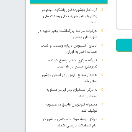
فرماندار بوشهر:حضور باشکوه مردم در
وداع با رهبر شهید تجلی وحدت ملی
است
500
جزئیات مراسم بزرگداشت رهبر شهید در
شهرستان دشتی
ادعای آکسیوس درباره وسعت و شدت
حملات اخیر به ایران
قرارگاه مرکزی خاتم: پاسخ کوبنده
نیروهای مسلح در راه است
هشدار سطح نارنجی در استان بوشهر
صادر شد
۸ مرکز استخراج رمز ارز در عسلویه
متلاشی شد
محموله تلویزیون قاچاق در عسلویه
توقیف شد
مراکز عرضه مواد خام دامی بوشهر در
ایام تعطیلات بازرسی شدند