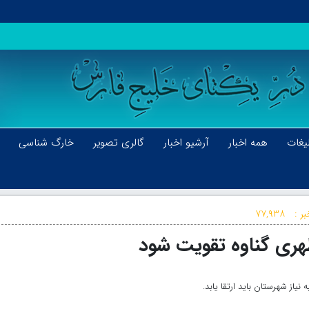
یغات
همه اخبار
آرشیو اخبار
گالری تصویر
خارگ شناسی
ر :
۷۷,۹۳۸
هری گناوه تقویت شود
نیاز شهرستان باید ارتقا یابد.