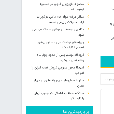
محموله تلویزیون قاچاق در عسلویه
است
توقیف شد
مراکز عرضه مواد خام دامی بوشهر در
ایام تعطیلات بازرسی شدند
 به
مظفری: جمعه‌بازار بوشهر ساماندهی می‌
شود
ابی
پروژه‌های نهضت ملی مسکن بوشهر
تعیین تکلیف شد
فرودگاه بوشهر پس از حدود چهار ماه
وقفه فعال می‌شود
آمریکا مجوز عمومی فروش نفت ایران را
لغو کرد
سقوط هواپیمای باری پاکستان در دریای
عمان
سنتکام حمله به اهدافی در جنوب ایران
را تایید کرد
پر بازدیدترین ها