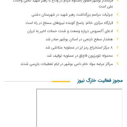
فرماندار بوشهر:حضور باشکوه مردم در وداع با رهبر شهید تجلی وحدت
ملی است
جزئیات مراسم بزرگداشت رهبر شهید در شهرستان دشتی
قرارگاه مرکزی خاتم: پاسخ کوبنده نیروهای مسلح در راه است
ادعای آکسیوس درباره وسعت و شدت حملات اخیر به ایران
هشدار سطح نارنجی در استان بوشهر صادر شد
۸ مرکز استخراج رمز ارز در عسلویه متلاشی شد
محموله تلویزیون قاچاق در عسلویه توقیف شد
مراکز عرضه مواد خام دامی بوشهر در ایام تعطیلات بازرسی شدند
مجوز فعالیت خارگ نیوز