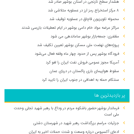
هشدار سطح نارنجی در استان بوشهر صادر شد
۸ مرکز استخراج رمز ارز در عسلویه متلاشی شد
محموله تلویزیون قاچاق در عسلویه توقیف شد
مراکز عرضه مواد خام دامی بوشهر در ایام تعطیلات بازرسی شدند
مظفری: جمعه‌بازار بوشهر ساماندهی می‌ شود
پروژه‌های نهضت ملی مسکن بوشهر تعیین تکلیف شد
فرودگاه بوشهر پس از حدود چهار ماه وقفه فعال می‌شود
آمریکا مجوز عمومی فروش نفت ایران را لغو کرد
سقوط هواپیمای باری پاکستان در دریای عمان
سنتکام حمله به اهدافی در جنوب ایران را تایید کرد
پر بازدیدترین ها
فرماندار بوشهر:حضور باشکوه مردم در وداع با رهبر شهید تجلی وحدت
ملی است
جزئیات مراسم بزرگداشت رهبر شهید در شهرستان دشتی
ادعای آکسیوس درباره وسعت و شدت حملات اخیر به ایران