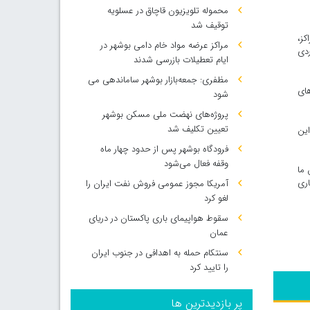
محموله تلویزیون قاچاق در عسلویه
توقیف شد
کز،
مراکز عرضه مواد خام دامی بوشهر در
ردی
ایام تعطیلات بازرسی شدند
مظفری: جمعه‌بازار بوشهر ساماندهی می‌
های
شود
پروژه‌های نهضت ملی مسکن بوشهر
تعیین تکلیف شد
این
فرودگاه بوشهر پس از حدود چهار ماه
وقفه فعال می‌شود
 ما
ری
آمریکا مجوز عمومی فروش نفت ایران را
لغو کرد
سقوط هواپیمای باری پاکستان در دریای
عمان
سنتکام حمله به اهدافی در جنوب ایران
را تایید کرد
پر بازدیدترین ها