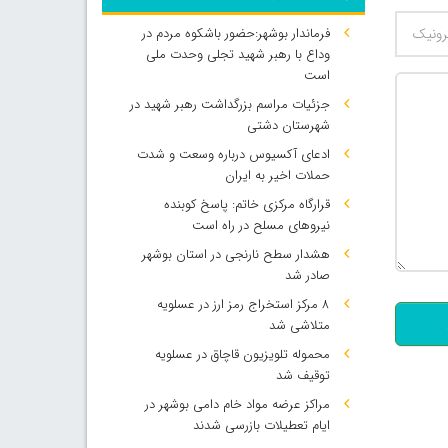
فرماندار بوشهر:حضور باشکوه مردم در
وداع با رهبر شهید تجلی وحدت ملی
است
جزئیات مراسم بزرگداشت رهبر شهید در
شهرستان دشتی
ادعای آکسیوس درباره وسعت و شدت
حملات اخیر به ایران
قرارگاه مرکزی خاتم: پاسخ کوبنده
نیروهای مسلح در راه است
هشدار سطح نارنجی در استان بوشهر
500
صادر شد
۸ مرکز استخراج رمز ارز در عسلویه
متلاشی شد
محموله تلویزیون قاچاق در عسلویه
توقیف شد
مراکز عرضه مواد خام دامی بوشهر در
ایام تعطیلات بازرسی شدند