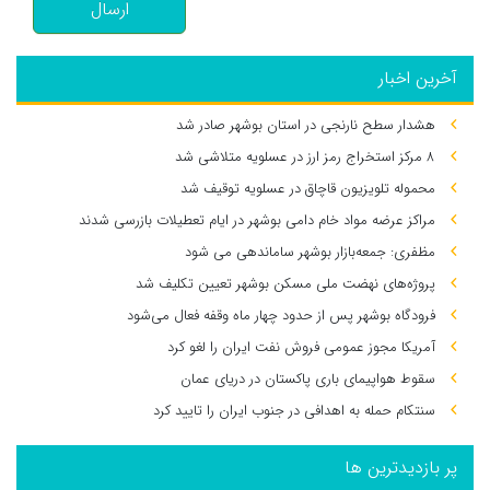
ارسال
آخرین اخبار
هشدار سطح نارنجی در استان بوشهر صادر شد
۸ مرکز استخراج رمز ارز در عسلویه متلاشی شد
محموله تلویزیون قاچاق در عسلویه توقیف شد
مراکز عرضه مواد خام دامی بوشهر در ایام تعطیلات بازرسی شدند
مظفری: جمعه‌بازار بوشهر ساماندهی می‌ شود
پروژه‌های نهضت ملی مسکن بوشهر تعیین تکلیف شد
فرودگاه بوشهر پس از حدود چهار ماه وقفه فعال می‌شود
آمریکا مجوز عمومی فروش نفت ایران را لغو کرد
سقوط هواپیمای باری پاکستان در دریای عمان
سنتکام حمله به اهدافی در جنوب ایران را تایید کرد
پر بازدیدترین ها