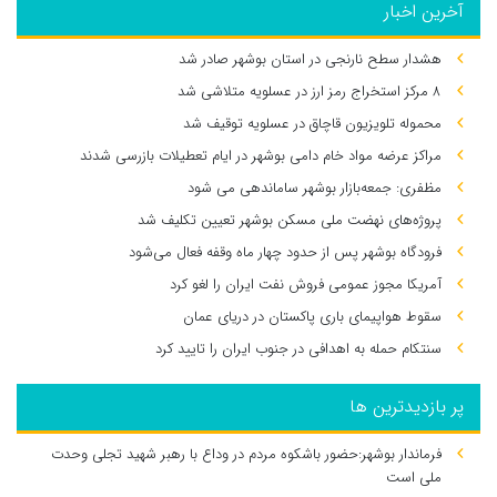
آخرین اخبار
هشدار سطح نارنجی در استان بوشهر صادر شد
۸ مرکز استخراج رمز ارز در عسلویه متلاشی شد
محموله تلویزیون قاچاق در عسلویه توقیف شد
مراکز عرضه مواد خام دامی بوشهر در ایام تعطیلات بازرسی شدند
مظفری: جمعه‌بازار بوشهر ساماندهی می‌ شود
پروژه‌های نهضت ملی مسکن بوشهر تعیین تکلیف شد
فرودگاه بوشهر پس از حدود چهار ماه وقفه فعال می‌شود
آمریکا مجوز عمومی فروش نفت ایران را لغو کرد
سقوط هواپیمای باری پاکستان در دریای عمان
سنتکام حمله به اهدافی در جنوب ایران را تایید کرد
پر بازدیدترین ها
فرماندار بوشهر:حضور باشکوه مردم در وداع با رهبر شهید تجلی وحدت
ملی است