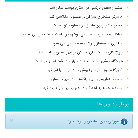
هشدار سطح نارنجی در استان بوشهر صادر شد
۸ مرکز استخراج رمز ارز در عسلویه متلاشی شد
محموله تلویزیون قاچاق در عسلویه توقیف شد
مراکز عرضه مواد خام دامی بوشهر در ایام تعطیلات بازرسی شدند
مظفری: جمعه‌بازار بوشهر ساماندهی می‌ شود
پروژه‌های نهضت ملی مسکن بوشهر تعیین تکلیف شد
فرودگاه بوشهر پس از حدود چهار ماه وقفه فعال می‌شود
آمریکا مجوز عمومی فروش نفت ایران را لغو کرد
سقوط هواپیمای باری پاکستان در دریای عمان
سنتکام حمله به اهدافی در جنوب ایران را تایید کرد
پر بازدیدترین ها
×
موردی برای نمایش وجود ندارد.