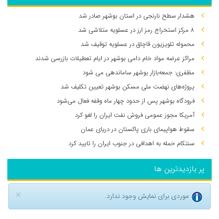
هشدار سطح نارنجی در استان بوشهر صادر شد
۸ مرکز استخراج رمز ارز در عسلویه متلاشی شد
محموله تلویزیون قاچاق در عسلویه توقیف شد
مراکز عرضه مواد خام دامی بوشهر در ایام تعطیلات بازرسی شدند
مظفری: جمعه‌بازار بوشهر ساماندهی می‌ شود
پروژه‌های نهضت ملی مسکن بوشهر تعیین تکلیف شد
فرودگاه بوشهر پس از حدود چهار ماه وقفه فعال می‌شود
آمریکا مجوز عمومی فروش نفت ایران را لغو کرد
سقوط هواپیمای باری پاکستان در دریای عمان
سنتکام حمله به اهدافی در جنوب ایران را تایید کرد
پر بازدیدترین ها
×
موردی برای نمایش وجود ندارد.