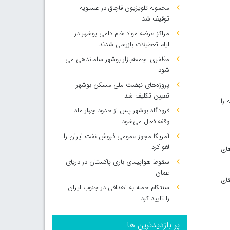
محموله تلویزیون قاچاق در عسلویه
توقیف شد
مراکز عرضه مواد خام دامی بوشهر در
ایام تعطیلات بازرسی شدند
مظفری: جمعه‌بازار بوشهر ساماندهی می‌
شود
پروژه‌های نهضت ملی مسکن بوشهر
تعیین تکلیف شد
 را
فرودگاه بوشهر پس از حدود چهار ماه
وقفه فعال می‌شود
آمریکا مجوز عمومی فروش نفت ایران را
لغو کرد
های
سقوط هواپیمای باری پاکستان در دریای
عمان
قای
سنتکام حمله به اهدافی در جنوب ایران
را تایید کرد
پر بازدیدترین ها