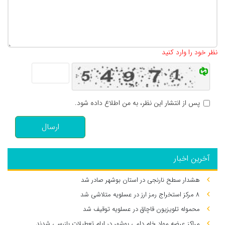
تعداد کاراکتر باقیمانده
:
500
نظر خود را وارد کنید
پس از انتشار این نظر، به من اطلاع داده شود.
ارسال
آخرین اخبار
هشدار سطح نارنجی در استان بوشهر صادر شد
۸ مرکز استخراج رمز ارز در عسلویه متلاشی شد
محموله تلویزیون قاچاق در عسلویه توقیف شد
مراکز عرضه مواد خام دامی بوشهر در ایام تعطیلات بازرسی شدند