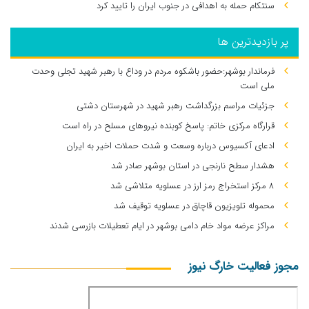
سنتکام حمله به اهدافی در جنوب ایران را تایید کرد
پر بازدیدترین ها
فرماندار بوشهر:حضور باشکوه مردم در وداع با رهبر شهید تجلی وحدت
ملی است
جزئیات مراسم بزرگداشت رهبر شهید در شهرستان دشتی
قرارگاه مرکزی خاتم: پاسخ کوبنده نیروهای مسلح در راه است
ادعای آکسیوس درباره وسعت و شدت حملات اخیر به ایران
هشدار سطح نارنجی در استان بوشهر صادر شد
۸ مرکز استخراج رمز ارز در عسلویه متلاشی شد
محموله تلویزیون قاچاق در عسلویه توقیف شد
مراکز عرضه مواد خام دامی بوشهر در ایام تعطیلات بازرسی شدند
مجوز فعالیت خارگ نیوز