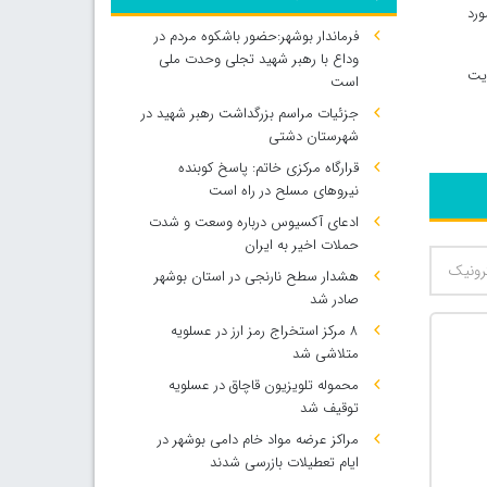
ورد
فرماندار بوشهر:حضور باشکوه مردم در
وداع با رهبر شهید تجلی وحدت ملی
ایت
است
جزئیات مراسم بزرگداشت رهبر شهید در
شهرستان دشتی
قرارگاه مرکزی خاتم: پاسخ کوبنده
نیروهای مسلح در راه است
ادعای آکسیوس درباره وسعت و شدت
حملات اخیر به ایران
هشدار سطح نارنجی در استان بوشهر
صادر شد
۸ مرکز استخراج رمز ارز در عسلویه
متلاشی شد
محموله تلویزیون قاچاق در عسلویه
توقیف شد
مراکز عرضه مواد خام دامی بوشهر در
ایام تعطیلات بازرسی شدند