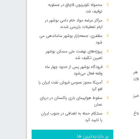
محموله تلویزیون قاچاق در عسلویه
توقیف شد
مراکز عرضه مواد خام دامی بوشهر در
ایام تعطیلات بازرسی شدند
مظفری: جمعه‌بازار بوشهر ساماندهی می‌
شود
پروژه‌های نهضت ملی مسکن بوشهر
تعیین تکلیف شد
فرودگاه بوشهر پس از حدود چهار ماه
 هر
وقفه فعال می‌شود
رون
آمریکا مجوز عمومی فروش نفت ایران را
لغو کرد
خیز
سقوط هواپیمای باری پاکستان در دریای
عمان
سنتکام حمله به اهدافی در جنوب ایران
لاغ
را تایید کرد
پر بازدیدترین ها