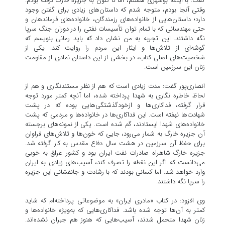
گفت: با اینکه بوشهری هستم، اما تا کنون به جزیره خارگ نرفته بودم.
وقتی آنجا بودم، متوجه شدم که داستان‌های زیادی برای گفتن وجود
دارد؛ داستان‌هایی از خانواده‌های رزمندگان، خانواده‌های فرماندهان و
حتی مهندسانی که با تمام توان تأسیسات نفتی را در دوران جنگ سرپا
نگه داشتند. این تجربه به من نشان داد که باید رمانی بنویسم که
گوشه‌ای از تلاش‌ها و ایثار این مردم را روایت کند. یکی از
شخصیت‌های اصلی کتاب، در بخشی از این داستان نمادی از مقاومت
زنان این سرزمین است.
انصاری‌پور گفت: مدت زیادی است که هم از نظر مستندنگاری و هم از
لحاظ خاطره نگاری به شهدا پرداخته شده، اما آنچه کمتر مورد توجه
قرار گرفته، فداکاری‌ها و ازخودگذشتگی‌هایی بوده که در پشت
شهادت‌ها نهفته است. این فداکاری‌ها در خانواده‌ها و مردمی که پشت
خانواده‌های شهدا ایستادند، گم شده است. یکی از نمونه‌های برجسته
آن جزیره خارگ به شمار می‌رود، جایی که خون‌ها و تلاش‌های فراوان
برای حفظ آن سرزمین در هشت سال دفاع مقدس به کار گرفته شد.
جزیره خارگ شاهراه صادرات نفت ایران بود و کشور عراق به خوبی
می‌دانست که اگر این نقطه را تصرف کند، آسیب‌های زیادی به ایران
وارد خواهد شد. اما کسانی بودند که با رشادت و جانفشانی این جزیره
را سرپا نگه داشتند.
وی افزود: در کتاب «مادری ایران» به موضوعاتی پرداخته‌ام که شاید
کمتر به آن‌ها توجه شده باشد. فداکاری‌هایی که به‌ویژه خانواده‌ها و
زنان شهدا متحمل شدند، آسیب‌هایی که هنوز هم جبران نشده‌اند.