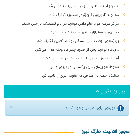
۸ مرکز استخراج رمز ارز در عسلویه متلاشی شد
محموله تلویزیون قاچاق در عسلویه توقیف شد
مراکز عرضه مواد خام دامی بوشهر در ایام تعطیلات بازرسی شدند
مظفری: جمعه‌بازار بوشهر ساماندهی می‌ شود
پروژه‌های نهضت ملی مسکن بوشهر تعیین تکلیف شد
فرودگاه بوشهر پس از حدود چهار ماه وقفه فعال می‌شود
آمریکا مجوز عمومی فروش نفت ایران را لغو کرد
سقوط هواپیمای باری پاکستان در دریای عمان
سنتکام حمله به اهدافی در جنوب ایران را تایید کرد
پر بازدیدترین ها
×
موردی برای نمایش وجود ندارد.
مجوز فعالیت خارگ نیوز