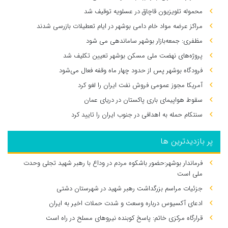
محموله تلویزیون قاچاق در عسلویه توقیف شد
مراکز عرضه مواد خام دامی بوشهر در ایام تعطیلات بازرسی شدند
مظفری: جمعه‌بازار بوشهر ساماندهی می‌ شود
پروژه‌های نهضت ملی مسکن بوشهر تعیین تکلیف شد
فرودگاه بوشهر پس از حدود چهار ماه وقفه فعال می‌شود
آمریکا مجوز عمومی فروش نفت ایران را لغو کرد
سقوط هواپیمای باری پاکستان در دریای عمان
سنتکام حمله به اهدافی در جنوب ایران را تایید کرد
پر بازدیدترین ها
فرماندار بوشهر:حضور باشکوه مردم در وداع با رهبر شهید تجلی وحدت
ملی است
جزئیات مراسم بزرگداشت رهبر شهید در شهرستان دشتی
ادعای آکسیوس درباره وسعت و شدت حملات اخیر به ایران
قرارگاه مرکزی خاتم: پاسخ کوبنده نیروهای مسلح در راه است