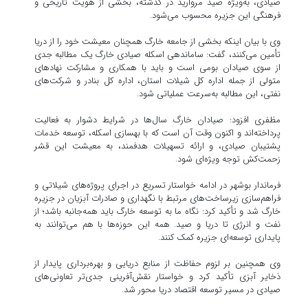
صیادی، به‌ویژه صید مروارید در گذشته، بخشی از هویت تاریخی و
فرهنگی این جزیره محسوب می‌شود.
وی با بیان اینکه بخشی از جامعه خارگ همچنان معیشت خود را از دریا
تأمین می‌کنند، گفت: ساماندهی اسکله صیادی خارگ یک مطالبه جدی
از سوی صیادان بومی است و باید با همکاری و مشارکت نهادهای
متولی از جمله اداره کل شیلات استان، اداره کل بنادر و شرکت‌های
نفتی، این مطالبه به‌سرعت عملیاتی شود.
مظفری افزود: صیادان خارگ سال‌ها در شرایط دشوار به فعالیت
پرداخته‌اند و اکنون وقت آن است که با بهسازی اسکله، توسعه خدمات
پشتیبان صیادی، و ارائه تسهیلات هدفمند، به معیشت این قشر
زحمت‌کش توجه ویژه‌ای شود.
فرماندار بوشهر در ادامه خواستار تسریع در اجرای پروژه‌های شیلاتی و
فراهم‌سازی زیرساخت‌های مرتبط با نگهداری و صادرات آبزیان در جزیره
خارگ شد و تأکید کرد: نگاه ما به توسعه خارگ باید همه‌جانبه باشد؛ از
نفت و انرژی تا دریا و صید. همه این حوزه‌ها با هم می‌توانند به
پایداری توسعه‌ای جزیره کمک کنند.
وی همچنین بر لزوم حفاظت از منابع دریایی و بهره‌برداری پایدار از
ذخایر آبزی تأکید کرد و خواستار نقش‌آفرینی جدی‌تر تعاونی‌های
صیادی در مسیر توسعه اقتصاد دریا محور شد.