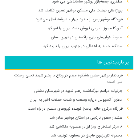
مظفری: جمعه‌بازار بوشهر ساماندهی می‌ شود
پروژه‌های نهضت ملی مسکن بوشهر تعیین تکلیف شد
فرودگاه بوشهر پس از حدود چهار ماه وقفه فعال می‌شود
آمریکا مجوز عمومی فروش نفت ایران را لغو کرد
سقوط هواپیمای باری پاکستان در دریای عمان
سنتکام حمله به اهدافی در جنوب ایران را تایید کرد
پر بازدیدترین ها
فرماندار بوشهر:حضور باشکوه مردم در وداع با رهبر شهید تجلی وحدت
ملی است
جزئیات مراسم بزرگداشت رهبر شهید در شهرستان دشتی
ادعای آکسیوس درباره وسعت و شدت حملات اخیر به ایران
قرارگاه مرکزی خاتم: پاسخ کوبنده نیروهای مسلح در راه است
هشدار سطح نارنجی در استان بوشهر صادر شد
۸ مرکز استخراج رمز ارز در عسلویه متلاشی شد
محموله تلویزیون قاچاق در عسلویه توقیف شد