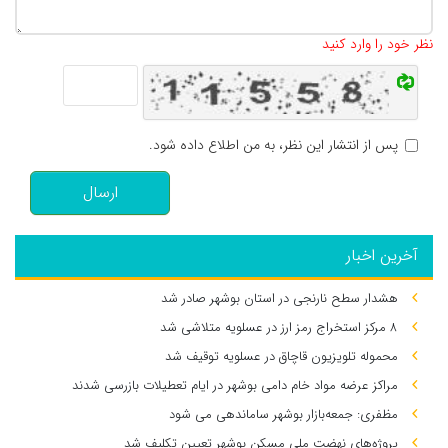
تعداد کاراکتر باقیمانده
:
500
نظر خود را وارد کنید
پس از انتشار این نظر، به من اطلاع داده شود.
ارسال
آخرین اخبار
هشدار سطح نارنجی در استان بوشهر صادر شد
۸ مرکز استخراج رمز ارز در عسلویه متلاشی شد
محموله تلویزیون قاچاق در عسلویه توقیف شد
مراکز عرضه مواد خام دامی بوشهر در ایام تعطیلات بازرسی شدند
مظفری: جمعه‌بازار بوشهر ساماندهی می‌ شود
پروژه‌های نهضت ملی مسکن بوشهر تعیین تکلیف شد