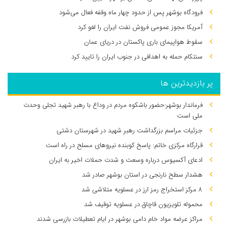
فرودگاه بوشهر پس از حدود چهار ماه وقفه فعال می‌شود
آمریکا مجوز عمومی فروش نفت ایران را لغو کرد
سقوط هواپیمای باری پاکستان در دریای عمان
سنتکام حمله به اهدافی در جنوب ایران را تایید کرد
پر بازدیدترین ها
فرماندار بوشهر:حضور باشکوه مردم در وداع با رهبر شهید تجلی وحدت
ملی است
جزئیات مراسم بزرگداشت رهبر شهید در شهرستان دشتی
قرارگاه مرکزی خاتم: پاسخ کوبنده نیروهای مسلح در راه است
ادعای آکسیوس درباره وسعت و شدت حملات اخیر به ایران
هشدار سطح نارنجی در استان بوشهر صادر شد
۸ مرکز استخراج رمز ارز در عسلویه متلاشی شد
محموله تلویزیون قاچاق در عسلویه توقیف شد
مراکز عرضه مواد خام دامی بوشهر در ایام تعطیلات بازرسی شدند