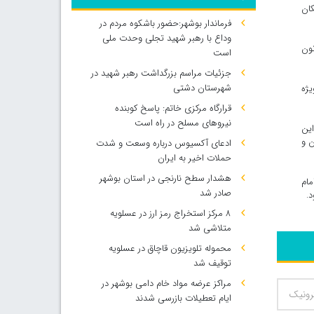
کان
فرماندار بوشهر:حضور باشکوه مردم در
وداع با رهبر شهید تجلی وحدت ملی
نون
است
جزئیات مراسم بزرگداشت رهبر شهید در
شهرستان دشتی
یژه
قرارگاه مرکزی خاتم: پاسخ کوبنده
نیروهای مسلح در راه است
این
ن و
ادعای آکسیوس درباره وسعت و شدت
حملات اخیر به ایران
هشدار سطح نارنجی در استان بوشهر
مام
صادر شد
.
۸ مرکز استخراج رمز ارز در عسلویه
متلاشی شد
محموله تلویزیون قاچاق در عسلویه
توقیف شد
مراکز عرضه مواد خام دامی بوشهر در
ایام تعطیلات بازرسی شدند