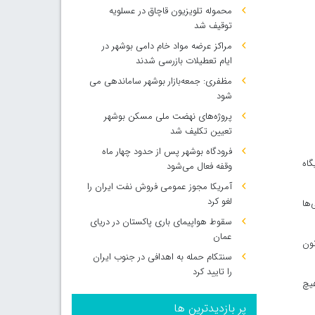
محموله تلویزیون قاچاق در عسلویه
توقیف شد
مراکز عرضه مواد خام دامی بوشهر در
ایام تعطیلات بازرسی شدند
مظفری: جمعه‌بازار بوشهر ساماندهی می‌
شود
پروژه‌های نهضت ملی مسکن بوشهر
تعیین تکلیف شد
فرودگاه بوشهر پس از حدود چهار ماه
گاه
وقفه فعال می‌شود
آمریکا مجوز عمومی فروش نفت ایران را
لغو کرد
‌ها
سقوط هواپیمای باری پاکستان در دریای
عمان
ون
سنتکام حمله به اهدافی در جنوب ایران
را تایید کرد
هیچ
پر بازدیدترین ها