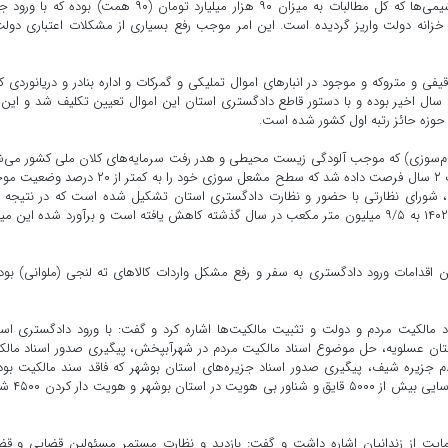
وی افزود: ورود به موضوع وصول مطالبات شرکت گاز از پتروشیمی‌ها که کل مطالبات به میزان ۹۰ هزار میلیارد تومان (۹۰ همت) بود
بلغی بالغ بر ۵۲ همت وصول و به خزانه دولت واریز گردیده است. این امر موجب رفع بسیاری از مشکلات اعتباری دو
ی و متروکه و موجود در انبار‌های اموال تملیکی و گمرکات و اداره بنادر و دریانوردی که
ال اخیر بوده و با دستور قاطع دادگستری استان این اموال تعیین تکلیف شد و این 
 حوزه حائز رتبه اول کشور شده است.
ام‌سوزی) که موجب آلودگی زیست محیطی و هدر رفت سرمایه‌های کلان ملی کشور می‌
که در این زمینه شرکت‌های مربوطه شناسایی و به آن‌ها به مدت ۲ سال فرصت داده شد که سطح مشعل سوزی خود را به کمتر از
شورای نظارتی با حضور و نظارت دادگستری استان تشکیل شده است که در نتیجه ا
پیگیری‌ها میزان مشعل‌سوزی از ۸ میلیون متر مکعب در سال ۱۴۰۲ به ۹/۵ میلیون متر مکعب در سال گذشته کاهش یافته است و برآورد شده این
اقدامات ورود دادگستری به سفر و رفع مشکل واردات کالا‌های ته لنجی (ملوانی) بود
سناد مالکیت مردم و دولت و تثبیت مالکیت‌ها اشاره کرد و گفت: با ورود دادگستری اس
د مالکیت مردم شهرستان عسلویه، حل موضوع اسناد مالکیت مردم در شهرآبپخش، پیگیری صدور اسناد مال
 ساله اراضی و املاک مردم جزیره شیف، پیگیری صدور اسناد جزیره‌های استان بوشهر که فاقد سند مالکیت بو
حدنگاری و جانمایی ۱۰۰ درصد اراضی منابع طبیعی استان، شناس
 حمایت از زندانیان اشاره داشت و گفت: بازدید و نظارت مستمر مسئولین قضایی و ق