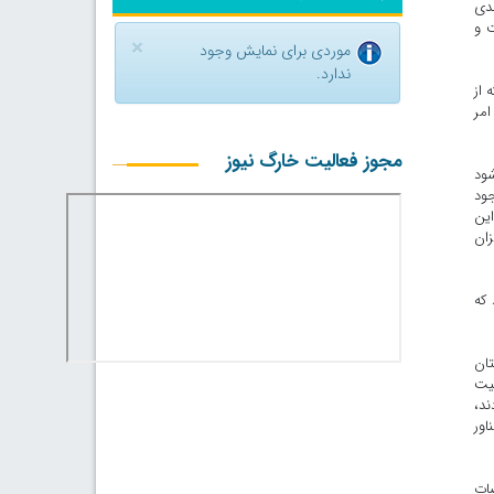
ه که با ورود جدی
لت و
×
موردی برای نمایش وجود
ندارد.
 از
امر
مجوز فعالیت خارگ نیوز
شود
 ۲۰ درصد وضعیت موجود
ین
 میزان
 که
تان
کیت
دند،
ایی بیش از ۵۰۰۰ قایق و شناور بی هویت در استان بوشهر و هویت دار کردن ۴۵۰۰ شناور
ضات