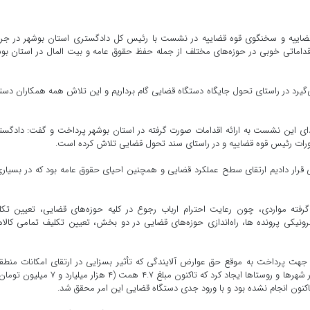
قضاییه و سخنگوی قوه قضاییه در نشست با رئیس کل دادگستری استان بوشهر در جر
 اقداماتی خوبی در حوزه‌های مختلف از جمله حفظ حقوق عامه و بیت المال در استان بو
می‌گیرد در راستای تحول جایگاه دستگاه قضایی گام برداریم و این تلاش همه همکاران دست
دای این نشست به ارائه اقدامات صورت گرفته در استان بوشهر پرداخت و گفت: دادگس
رات رئیس قوه قضاییه و در راستای سند تحول قضایی تلاش کرده است.
 قرار دادیم ارتقای سطح عملکرد قضایی و همچنین احیای حقوق عامه بود که در بسیاری
فته مواردی، چون رعایت احترام ارباب رجوع در کلیه حوزه‌های قضایی، تعیین تک
رونیکی پرونده ها، راه‌اندازی حوزه‌های قضایی در دو بخش، تعیین تکلیف تمامی کالا‌
ری جهت پرداخت به موقع حق عوارض آلایندگی که تأثیر بسزایی در ارتقای امکانات منطق
اقدامات عمرانی و مبلمان شهری و ارائه خدمات بهینه به مردم در شهر‌ها و روستا‌ها ایجاد کرد که تاکنون مبلغ ۴.۷ همت (۴ هزار