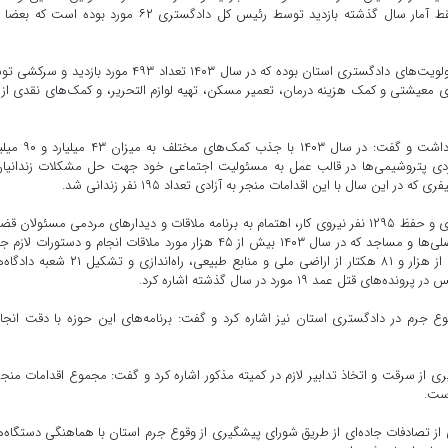
دادگستری استان از زندان‌های استان در دستور کار بوده که فقط آمار سال گذشته بازدید توسط رئیس کل دادگستری ۶۲ مورد بوده 
وی افزود: بازدید و سرکشی از خانواده‌های زندانیان نیز یکی از اولویت‌های دادگستری استان بوده که در سال ۱۴۰۳ تعداد ۴۹۳ مورد با
ای معیشتی و کمک هزینه درمان، تعمیر مسکن، تهیه لوازم التحریر، و کمک‌های نقدی از آ
مهر انگیز به اقدامات در راستای کاهش جمعیت کیفری اشاره داشت و گفت: در سال
هبردی پتروشیمی‌ها در قالب عمل به مسئولیت اجتماعی خود جهت حل مشکلات زندانیا
ین سال با این اقدامات منجر به آزادی تعداد ۱۹۵ نفر زندانی شد.
وی در ادامه به مواردی، چون احیا و رفع مشکل ۲۲ واحد تولیدی و حفظ ۱۲۹۵ نفر نیروی کار، اهتمام به برنامه ملاقات و دیدار‌های مردمی مسئولان
استان که بصورت هفتگی و یا با برگزاری میز‌های خدمت در مصلی‌ها و مساجد که در سال ۱۴۰۳ بیش از ۴۵ هزار مورد ملاقات انجام و دستورا
پیگیری و رفع مشکلات مردم صادر شد و نیز رفع تصرف بیش از هزار و ۸۱ هکتار از اراضی ملی و منابع طبیعی، راه‌انداز
 ۱۹ مورد در سال گذشته اشاره کرد.
ع جرم در دادگستری استان نیز اشاره کرد و گفت: برنامه‌های این حوزه با دقت انجا
از سرقت و اتخاذ تدابیر لازم در کمیته مذکور اشاره کرد و گفت: مجموع اقدامات منجر
 تصادفات جاده‌ای از طریق شورای پیشگیری از وقوع جرم استان با هماهنگی دستگاه‌