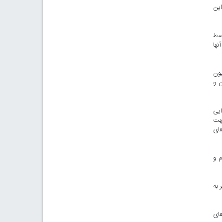
است که بعضا این
زدید و سرکشی توسط
نها
 ۱۴۰۳ با جذب کمک‌های مختلف به میزان ۴۳ میلیارد و ۹۰ میلیون
ن و
 قضایی
ت لازم جهت
ی و تشکیل ۲۱ شعبه دادگاه‌های
م و
 به
های