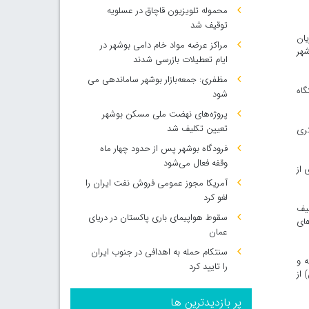
محموله تلویزیون قاچاق در عسلویه
توقیف شد
یان
مراکز عرضه مواد خام دامی بوشهر در
شهر
ایام تعطیلات بازرسی شدند
مظفری: جمعه‌بازار بوشهر ساماندهی می‌
گاه
شود
پروژه‌های نهضت ملی مسکن بوشهر
تعیین تکلیف شد
تری
فرودگاه بوشهر پس از حدود چهار ماه
وقفه فعال می‌شود
 از
آمریکا مجوز عمومی فروش نفت ایران را
لغو کرد
لیف
سقوط هواپیمای باری پاکستان در دریای
های
عمان
سنتکام حمله به اهدافی در جنوب ایران
ه و
را تایید کرد
 میلیارد و ۷ میلیون تومان) از
پر بازدیدترین ها