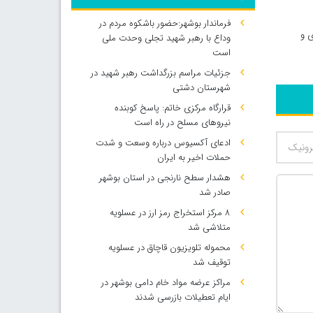
فرماندار بوشهر:حضور باشکوه مردم در
ی و
وداع با رهبر شهید تجلی وحدت ملی
است
جزئیات مراسم بزرگداشت رهبر شهید در
شهرستان دشتی
قرارگاه مرکزی خاتم: پاسخ کوبنده
نیروهای مسلح در راه است
ادعای آکسیوس درباره وسعت و شدت
حملات اخیر به ایران
هشدار سطح نارنجی در استان بوشهر
صادر شد
۸ مرکز استخراج رمز ارز در عسلویه
متلاشی شد
محموله تلویزیون قاچاق در عسلویه
توقیف شد
مراکز عرضه مواد خام دامی بوشهر در
ایام تعطیلات بازرسی شدند
500