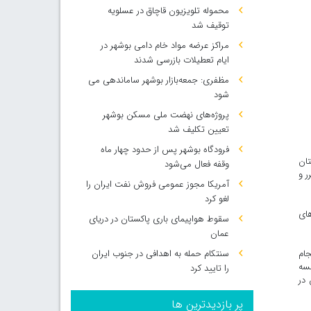
محموله تلویزیون قاچاق در عسلویه
توقیف شد
مراکز عرضه مواد خام دامی بوشهر در
ایام تعطیلات بازرسی شدند
مظفری: جمعه‌بازار بوشهر ساماندهی می‌
شود
پروژه‌های نهضت ملی مسکن بوشهر
تعیین تکلیف شد
فرودگاه بوشهر پس از حدود چهار ماه
تان
وقفه فعال می‌شود
ر و
آمریکا مجوز عمومی فروش نفت ایران را
لغو کرد
گاه‌های
سقوط هواپیمای باری پاکستان در دریای
عمان
سنتکام حمله به اهدافی در جنوب ایران
ام
 جلسه
را تایید کرد
 در
پر بازدیدترین ها