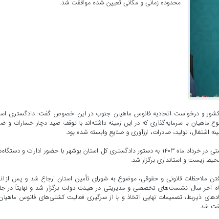
محدوده زمانی و مکانی تعیین شده موافقت شد.
 ۴ ساله ناوگان صید صنعتی کشور و درخواست اتحادیه فانوس ماهیان جنوب در این خصوص گفت: دادگستری اس
ع ماهیان با سرمایه‌گذاری که در این زمینه داشته‌اند با توقف صید دچار خسارات و ضر
نه اشتغال، تولید، صادرات، ارزآوری و صنایع وابسته شده بود.
رئیس کل دادگستری استان بوشهر افزود: به همین منظور نشستی در خرداد ماه ۱۴۰۳ به دستور دادگستری کل استان بوشهر با حضور ادارات و دست
محیط زیست و استانداری برگزار شد.
ن ملاحظات قانونی و حقوقی، موضوع به شورای تأمین استان ارجاع شد و پس از انج
بات لازم، موضوع را به دولت منعکس و در نهایت در ۲ ماه آخر سال نشست‌های تخصصی و مدیریتی در هیئت دولت برگزار شد و نهایتاً در
ادهای ذیربط، تصمیمات نهایی اتخاذ و با از سرگیری فعالیت کشتی‌های فانوس ماهیان
قت شد.