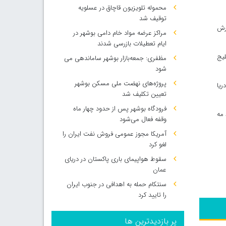
محموله تلویزیون قاچاق در عسلویه
توقیف شد
ارش
مراکز عرضه مواد خام دامی بوشهر در
ایام تعطیلات بازرسی شدند
لیج
مظفری: جمعه‌بازار بوشهر ساماندهی می‌
شود
پروژه‌های نهضت ملی مسکن بوشهر
ریا
تعیین تکلیف شد
فرودگاه بوشهر پس از حدود چهار ماه
 مه
وقفه فعال می‌شود
آمریکا مجوز عمومی فروش نفت ایران را
لغو کرد
سقوط هواپیمای باری پاکستان در دریای
عمان
سنتکام حمله به اهدافی در جنوب ایران
را تایید کرد
پر بازدیدترین ها