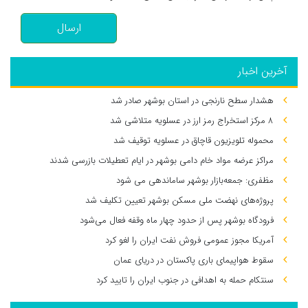
ارسال
آخرین اخبار
هشدار سطح نارنجی در استان بوشهر صادر شد
۸ مرکز استخراج رمز ارز در عسلویه متلاشی شد
محموله تلویزیون قاچاق در عسلویه توقیف شد
مراکز عرضه مواد خام دامی بوشهر در ایام تعطیلات بازرسی شدند
مظفری: جمعه‌بازار بوشهر ساماندهی می‌ شود
پروژه‌های نهضت ملی مسکن بوشهر تعیین تکلیف شد
فرودگاه بوشهر پس از حدود چهار ماه وقفه فعال می‌شود
آمریکا مجوز عمومی فروش نفت ایران را لغو کرد
سقوط هواپیمای باری پاکستان در دریای عمان
سنتکام حمله به اهدافی در جنوب ایران را تایید کرد