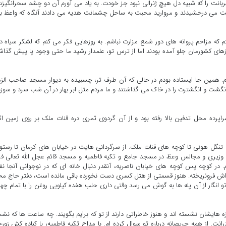
ربانت را که شبیه دل هیچ ژنرالی نبود جز خودت. به یاد می آورم آن دو چشم سحرانگیزت
شتت می درخشیدند و مروارید محبت به ساحل چشمانت هدیه می دادند آنگاه که واعظ 
تم که مزاحم پروانه های دور شمع مزارت نباشم. به روزهایی فکر می کنم که لشکر سیاه د
رزهای کشورمان جلو آمده بودند اما از ترس تو، علمدار رشید ما حتی وجود پا پیش گذا
همین جا ایستاده بودم در حالی که آن طرف تر، چسبیده به دیوار مسجد صاحب الز
نگشت و انگشترت را در خاک می گذاشتند و ما مردم مثل ابر بهار در آن شب سرد و سوز
پرده محل تدفین بالا رفته بود و از آن گردوی ثمری دره قنات ملک بر روی زمین ا
ی تنگل هونی تا کوچه های قنات ملک. از سرگردانی هایت در خیابان های کرمان تا رستو
ه وزیری و مجالس وعظ در مسجد جامع و تکیه فاطمیه و مسجد قائم عجل الله تعالی ف
 در کوچه پس کوچه های خیابان ناصریه، آنقدر دنبال خانه ای که در نوجوانی آنجا 
اش فرونریخته. هنوز قسمتی از هتل کسری دست نخورده باقی مانده است، دفتر حاج م
نگار از آن پله ها به گوش می رسد وقتی داری حلب هفده کیلویی روغن را با تمام چها
ه هایشان نشسته اند و هنوز خاطراتی دارند از تو که برایم بگویند. چه ساعت ها که نش
. از همه حریصانه درباره تو سوال کرده ام. با مداح تکیه فاطمیه، با کباده کش زورخ