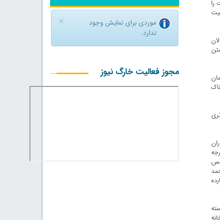
 را
بیت
×
موردی برای نمایش وجود
ندارد.
لان
شتن
مجوز فعالیت خارگ نیوز
مان
ناک
ثری
ران
رجه
نفس
حمد
رده
سته
انه