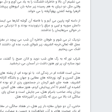
می نشینم آن بالا و خاطرات قشنگت را به یاد می آورم و دل مه
وقتی مثل دو دریای به هم رسیده زیر سایه بان ابروهای پرپ
الزهرا روضه کشتی پهلوگرفته را می خواند.
از دامنه کوه پایین می آیم و با فاصله آن گوشه کنارها می ایس
داعش سوریه و لیبی و عراق را درنوردیده بودند و تا نزدیکی م
در حوالی مرزهایمان را نداشتند.
نزدیک تر می شوم و طوفان خاطره آن شب می پیچد در مغزم. 
عجل الله تعالی فرجه الشریف زیر شولای شب، عده ای داشتند ا
اشک می ریختیم.
شراب نور که به رگ های شب دوید و اذان صبح را گفتند، سرا
نبود.ستاره ای پر نور هنوز داشت در آسمان می درخشید.
مدتی است افتاده ام در زندگی ات. با تو بوده ام، از پشته ها
هتل کسری و گود زورخانه های عطایی و جهان و باشگاه کارات
الشریف. همه جای شهر کرمان در جستجوی ردی از تو بوده ام.
کشیده ای گشتم تا آخر پیدایش کردم، هنوز سقف های گنبدی 
یزدان پناه، صاحب بامرام هتل، سر جایش است و صدای پای تو ا
سالگی ات بالا می بری که بگذاری در آشپزخانه هتل.
حاجی، آن دو جوان مغازه دار زیر هتل، در هفتاد سالگی در مغاز
ام پای صحبت هاجر و آذر، خواهرانت و حسین و سهراب، برادرانت