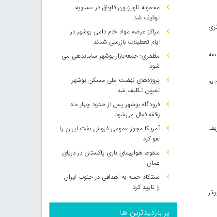
محموله تلویزیون قاچاق در عسلویه
توقیف شد
ثری
مراکز عرضه مواد خام دامی بوشهر در
ایام تعطیلات بازرسی شدند
صه
مظفری: جمعه‌بازار بوشهر ساماندهی می‌
شود
پروژه‌های نهضت ملی مسکن بوشهر
 به
تعیین تکلیف شد
فرودگاه بوشهر پس از حدود چهار ماه
وقفه فعال می‌شود
ریف
آمریکا مجوز عمومی فروش نفت ایران را
لغو کرد
سقوط هواپیمای باری پاکستان در دریای
عمان
سنتکام حمله به اهدافی در جنوب ایران
را تایید کرد
وتر
پر بازدیدترین ها