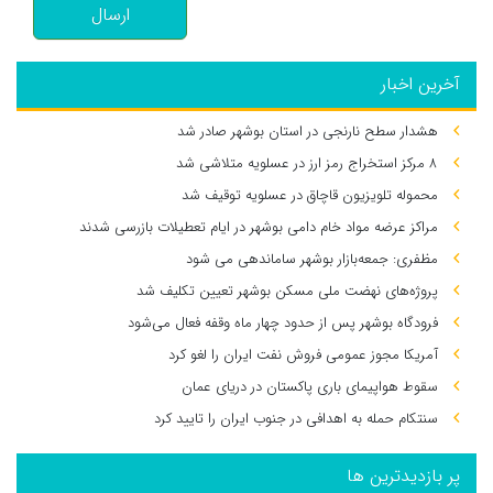
ارسال
آخرین اخبار
هشدار سطح نارنجی در استان بوشهر صادر شد
۸ مرکز استخراج رمز ارز در عسلویه متلاشی شد
محموله تلویزیون قاچاق در عسلویه توقیف شد
مراکز عرضه مواد خام دامی بوشهر در ایام تعطیلات بازرسی شدند
مظفری: جمعه‌بازار بوشهر ساماندهی می‌ شود
پروژه‌های نهضت ملی مسکن بوشهر تعیین تکلیف شد
فرودگاه بوشهر پس از حدود چهار ماه وقفه فعال می‌شود
آمریکا مجوز عمومی فروش نفت ایران را لغو کرد
سقوط هواپیمای باری پاکستان در دریای عمان
سنتکام حمله به اهدافی در جنوب ایران را تایید کرد
پر بازدیدترین ها