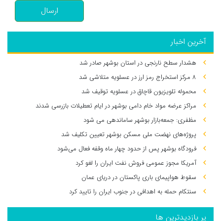
ارسال
آخرین اخبار
هشدار سطح نارنجی در استان بوشهر صادر شد
۸ مرکز استخراج رمز ارز در عسلویه متلاشی شد
محموله تلویزیون قاچاق در عسلویه توقیف شد
مراکز عرضه مواد خام دامی بوشهر در ایام تعطیلات بازرسی شدند
مظفری: جمعه‌بازار بوشهر ساماندهی می‌ شود
پروژه‌های نهضت ملی مسکن بوشهر تعیین تکلیف شد
فرودگاه بوشهر پس از حدود چهار ماه وقفه فعال می‌شود
آمریکا مجوز عمومی فروش نفت ایران را لغو کرد
سقوط هواپیمای باری پاکستان در دریای عمان
سنتکام حمله به اهدافی در جنوب ایران را تایید کرد
پر بازدیدترین ها