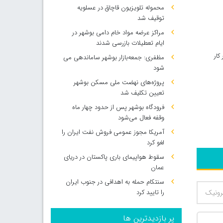
محموله تلویزیون قاچاق در عسلویه
توقیف شد
مراکز عرضه مواد خام دامی بوشهر در
ایام تعطیلات بازرسی شدند
دستور کار
مظفری: جمعه‌بازار بوشهر ساماندهی می‌
شود
پروژه‌های نهضت ملی مسکن بوشهر
تعیین تکلیف شد
فرودگاه بوشهر پس از حدود چهار ماه
وقفه فعال می‌شود
آمریکا مجوز عمومی فروش نفت ایران را
لغو کرد
سقوط هواپیمای باری پاکستان در دریای
عمان
سنتکام حمله به اهدافی در جنوب ایران
را تایید کرد
پر بازدیدترین ها