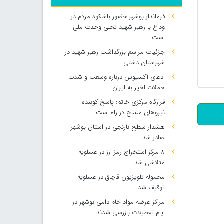
فرماندار بوشهر:حضور باشکوه مردم در
وداع با رهبر شهید تجلی وحدت ملی
است
جزئیات مراسم بزرگداشت رهبر شهید در
شهرستان دشتی
ادعای آکسیوس درباره وسعت و شدت
500
حملات اخیر به ایران
قرارگاه مرکزی خاتم: پاسخ کوبنده
نیروهای مسلح در راه است
هشدار سطح نارنجی در استان بوشهر
صادر شد
۸ مرکز استخراج رمز ارز در عسلویه
متلاشی شد
محموله تلویزیون قاچاق در عسلویه
توقیف شد
مراکز عرضه مواد خام دامی بوشهر در
ایام تعطیلات بازرسی شدند