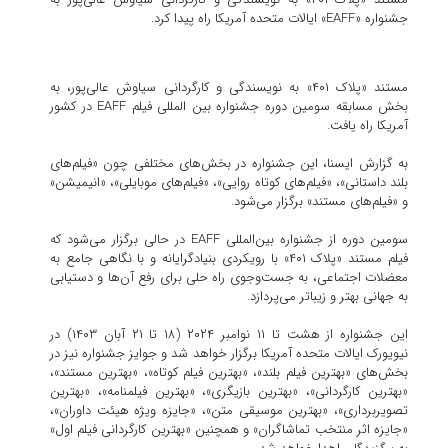
جشنواره «EAFF» ایالات متحده آمریکا راه پیدا کرد.
مستند «پلاک ۴۰۱» به نویسندگی و کارگردانی سیاوش عالی‌پور، به
بخش مسابقه‌ سومین دوره جشنواره بین المللی فیلم EAFF در کشور
آمریکا راه یافت.
به گزارش ایسنا، این جشنواره در بخش‌های مختلفی چون «فیلم‌های
بلند داستانی»، «فیلم‌های کوتاه روایی»، «فیلم‌های موبایلی»، «انیمیشن»
و «فیلم‌های مستند» برگزار می‌شود.
سومین دوره از جشنواره بین‌المللی EAFF در حالی برگزار می‌شود که
فیلم مستند «پلاک ۴۰۱» با رویکردی بنیادگرایانه و با نگاهی جامع به
معضلات اجتماعی، به جست‌وجوی راه حلی برای رفع آن‌ها و دستیابی
به جهانی بهتر و زیباتر می‌پردازد.
این جشنواره از هشت تا ۱۱ نوامبر ۲۰۲۴ (۱۸ تا ۲۱ آبان ۱۴۰۳) در
نیویورک ایالات متحده آمریکا برگزار خواهد شد و جوایز جشنواره نیز در
بخش‌های «بهترین فیلم بلند»، «بهترین فیلم کوتاه»، «بهترین مستند»،
«بهترین کارگردانی»، «بهترین بازیگری»، «بهترین فیلمنامه»، «بهترین
تصویربرداری»، «بهترین موسیقی متن»، «جایزه ویژه هیئت داوران»،
«جایزه اثر منتخب تماشاگران» و همچنین «بهترین کارگردانی فیلم اول»